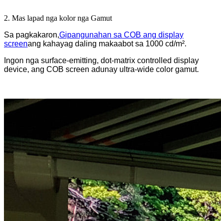
2. Mas lapad nga kolor nga Gamut
Sa pagkakaron,
Gipangunahan sa COB ang display
screen
ang kahayag daling makaabot sa 1000 cd/m².
Ingon nga surface-emitting, dot-matrix controlled display
device, ang COB screen adunay ultra-wide color gamut.