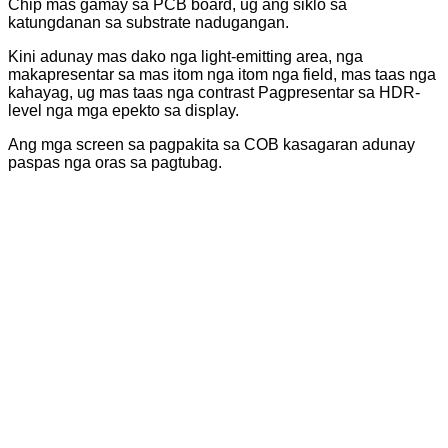
Chip mas gamay sa PCB board, ug ang siklo sa
katungdanan sa substrate nadugangan.
Kini adunay mas dako nga light-emitting area, nga
makapresentar sa mas itom nga itom nga field, mas taas nga
kahayag, ug mas taas nga contrast Pagpresentar sa HDR-
level nga mga epekto sa display.
Ang mga screen sa pagpakita sa COB kasagaran adunay
paspas nga oras sa pagtubag.