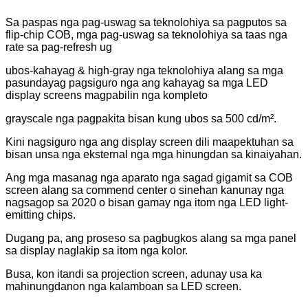
Sa paspas nga pag-uswag sa teknolohiya sa pagputos sa
flip-chip COB, mga pag-uswag sa teknolohiya sa taas nga
rate sa pag-refresh ug
ubos-
kahayag & high-gray nga teknolohiya alang sa mga
pasundayag pagsiguro nga ang kahayag sa mga LED
display screens magpabilin nga kompleto
grayscale nga pagpakita bisan kung ubos sa 500 cd/m².
Kini nagsiguro nga ang display screen dili maapektuhan sa
bisan unsa nga eksternal nga mga hinungdan sa kinaiyahan.
Ang mga masanag nga aparato nga sagad gigamit sa COB
screen alang sa commend center o sinehan kanunay nga
nagsagop sa 2020 o bisan gamay nga itom nga LED light-
emitting chips.
Dugang pa, ang proseso sa pagbugkos alang sa mga panel
sa display naglakip sa itom nga kolor.
Busa, kon itandi sa projection screen, adunay usa ka
mahinungdanon nga kalamboan sa LED screen.