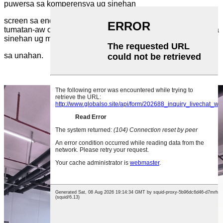
puwersa sa komperensya ug sinehan
screen sa end user market, ang
Ang uso magdala sa mga
tumatan-aw og usa ka labaw nga kasinatian sa pagtan-aw sa
sinehan ug magdala sa tibuok industriya
sa unahan.