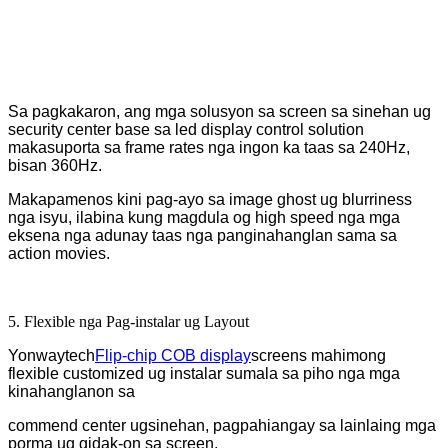
Sa pagkakaron, ang mga solusyon sa screen sa sinehan ug
security center base sa led display control solution
makasuporta sa frame rates nga ingon ka taas sa 240Hz,
bisan 360Hz.
Makapamenos kini pag-ayo sa image ghost ug blurriness
nga isyu, ilabina kung magdula og high speed nga mga
eksena nga adunay taas nga panginahanglan sama sa
action movies.
5. Flexible nga Pag-instalar ug Layout
Yonwaytech
Flip-chip COB display
screens mahimong
flexible customized ug instalar sumala sa piho nga mga
kinahanglanon sa
commend center ug
sinehan, pagpahiangay sa lainlaing mga
porma ug gidak-on sa screen.