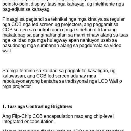
point-to-point display, taas nga kahayag, ug intelihente nga
pag-adjust sa kahayag.
Pinaagi sa pagtandi sa teknikal nga mga kinaiya sa regular
nga COB nga led screen ug projectors, ang paggamit sa
COB screen sa control room o mga sinehan dili lamang
makatubag sa panginahanglan sa mamiminaw alang sa taas
nga kalidad nga mga hulagway apan nahiuyon usab sa
nasudnong mga sumbanan alang sa pagdumala sa video
wall.
Sa mga termino sa kalidad sa pagpakita, kasaligan, ug
kaluwasan, ang COB led screen adunay mga
rebolusyonaryong bentaha sa tradisyonal nga LCD Wall o
mga projector.
1. Taas nga Contrast ug Brightness
Ang Flip-Chip COB encapsulation mao ang chip-level
integrated encapsulation.