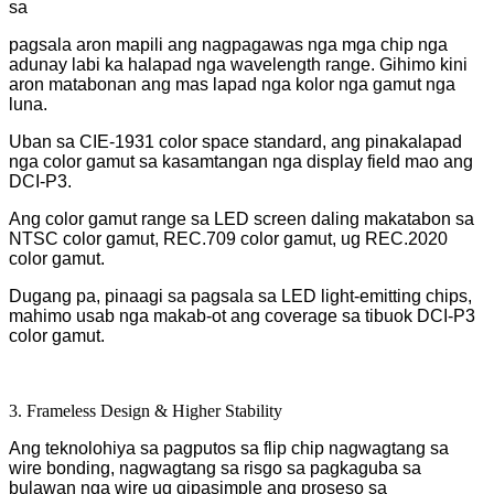
sa
pagsala aron mapili ang nagpagawas nga mga chip nga
adunay labi ka halapad nga wavelength range. Gihimo kini
aron matabonan ang mas lapad nga kolor nga gamut nga
luna.
Uban sa CIE-1931 color space standard, ang pinakalapad
nga color gamut sa kasamtangan nga display field mao ang
DCI-P3.
Ang color gamut range sa LED screen daling makatabon sa
NTSC color gamut, REC.709 color gamut, ug REC.2020
color gamut.
Dugang pa, pinaagi sa pagsala sa LED light-emitting chips,
mahimo usab nga makab-ot ang coverage sa tibuok DCI-P3
color gamut.
3. Frameless Design & Higher Stability
Ang teknolohiya sa pagputos sa flip chip nagwagtang sa
wire bonding, nagwagtang sa risgo sa pagkaguba sa
bulawan nga wire ug gipasimple ang proseso sa