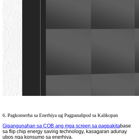
6. Pagkonserba sa Enerhiya ug Pagpanalipod sa Kalikopan
Gipangunahan sa COB ang mga screen sa pagpakita
base
sa flip chip energy saving technology, kasagaran adunay
ubos nga konsumo sa enerhiya.