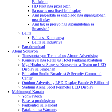
Backdrop
HD Pikit nga pixel pitch
Sa gawas nga fixed led display
Ang pag-arkila sa entablado nga gipangulohan
nga display
Ang tag sa presyo nga gipangulohan sa
Smartshelf
Balita
Balita sa Kompanya
Balita sa Industriya
Pag-download
Atong Solusyon
Transportasyon Terminal ug Airport Advertising
Komersyal nga Retail ug Hotel Pagkamaabiabihon
Mga Hitabo sa Stage sa Konsyerto sa Teatro ug LED
Display sa Simbahan
Education Studio Broadcast & Security Command
Center
Outdoor Advertising LED Display Facade & Billboard
Stadium Arena Sport Perimeter LED Display
Mahitungod Kanato
Yonwaytech
Base sa produksiyon
Pagkontrol sa Kalidad
Patakaran sa Warranty