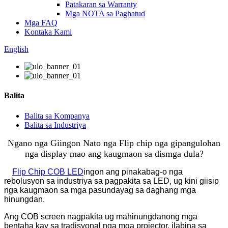
Patakaran sa Warranty
Mga NOTA sa Paghatud
Mga FAQ
Kontaka Kami
English
Balita
Balita sa Kompanya
Balita sa Industriya
Ngano nga Giingon Nato nga Flip chip nga gipangulohan
nga display mao ang kaugmaon sa dis
mga dula?
Flip Chip COB LED
ingon ang pinakabag-o nga
rebolusyon sa industriya sa pagpakita sa LED, ug kini giisip
nga kaugmaon sa mga pasundayag sa daghang mga
hinungdan.
Ang COB screen nagpakita ug mahinungdanong mga
bentaha kay sa tradisyonal nga mga projector, ilabina sa