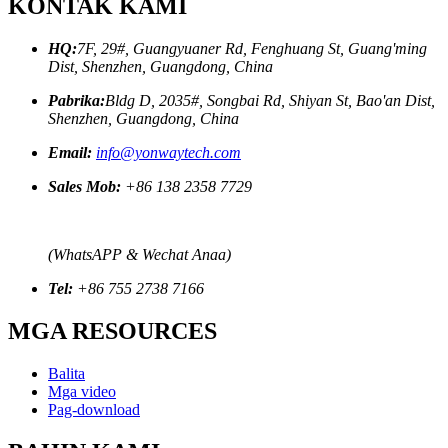
KONTAK KAMI
HQ:
7F, 29#, Guangyuaner Rd, Fenghuang St, Guang'ming
Dist, Shenzhen, Guangdong, China
Pabrika:
Bldg D, 2035#, Songbai Rd, Shiyan St, Bao'an Dist,
Shenzhen, Guangdong, China
Email:
info@yonwaytech.com
Sales Mob:
+86 138 2358 7729
(WhatsAPP & Wechat Anaa)
Tel:
+86 755 2738 7166
MGA RESOURCES
Balita
Mga video
Pag-download