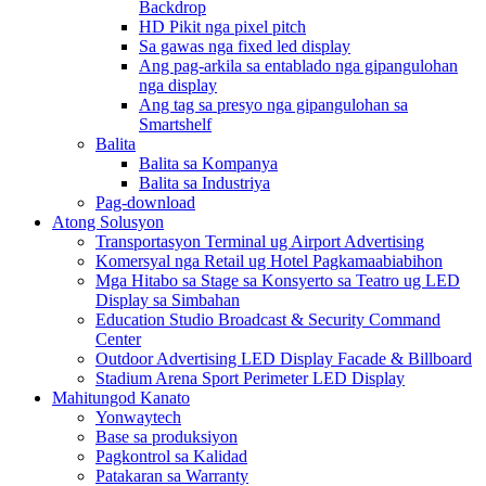
Backdrop
HD Pikit nga pixel pitch
Sa gawas nga fixed led display
Ang pag-arkila sa entablado nga gipangulohan
nga display
Ang tag sa presyo nga gipangulohan sa
Smartshelf
Balita
Balita sa Kompanya
Balita sa Industriya
Pag-download
Atong Solusyon
Transportasyon Terminal ug Airport Advertising
Komersyal nga Retail ug Hotel Pagkamaabiabihon
Mga Hitabo sa Stage sa Konsyerto sa Teatro ug LED
Display sa Simbahan
Education Studio Broadcast & Security Command
Center
Outdoor Advertising LED Display Facade & Billboard
Stadium Arena Sport Perimeter LED Display
Mahitungod Kanato
Yonwaytech
Base sa produksiyon
Pagkontrol sa Kalidad
Patakaran sa Warranty