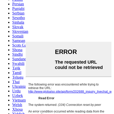
Persian
Punjabi
Serbian
Sesotho
Sinhala
Slovak
Slovenian
Somali
Samoan
Scots Gaelic
Shona
Sindhi
Sundanese
Swahili
Tajik
Tamil
Telugu
Thai
Ukrainian
Urdu
Uzbek
Vietnamese
Welsh
Xhosa
Yiddish