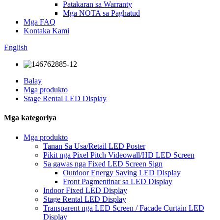
Patakaran sa Warranty
Mga NOTA sa Paghatud
Mga FAQ
Kontaka Kami
English
Balay
Mga produkto
Stage Rental LED Display
Mga kategoriya
Mga produkto
Tanan Sa Usa/Retail LED Poster
Pikit nga Pixel Pitch Videowall/HD LED Screen
Sa gawas nga Fixed LED Screen Sign
Outdoor Energy Saving LED Display
Front Pagmentinar sa LED Display
Indoor Fixed LED Display
Stage Rental LED Display
Transparent nga LED Screen / Facade Curtain LED
Display