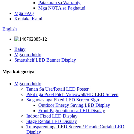
Patakaran sa Warranty
Mga NOTA sa Paghatud
Mga FAQ
Kontaka Kami
English
Balay
Mga produkto
Smartshelf LED Banner Display
Mga kategoriya
Mga produkto
Tanan Sa Usa/Retail LED Poster
Pikit nga Pixel Pitch Videowall/HD LED Screen
Sa gawas nga Fixed LED Screen Sign
Outdoor Energy Saving LED Display
Front Pagmentinar sa LED Display
Indoor Fixed LED Display
Stage Rental LED Display
Transparent nga LED Screen / Facade Curtain LED
Display