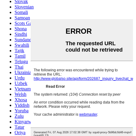
Slovak
Slovenian
Somali
Samoan
Scots Gaelic
Shona
Sindhi
Sundanese
Swahili
Tajik
Tamil
Telugu
Thai
Ukrainian
Urdu
Uzbek
Vietnamese
Welsh
Xhosa
Yiddish
Yoruba
Zulu
Kinyarwanda
Tatar
Oriya