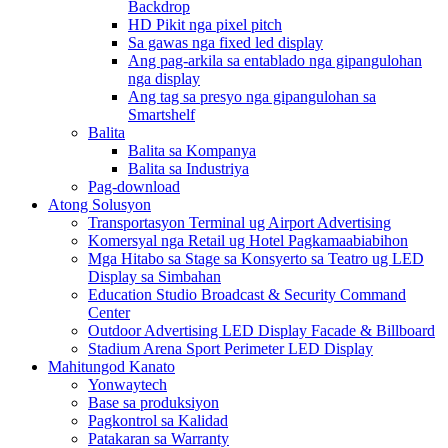
Backdrop
HD Pikit nga pixel pitch
Sa gawas nga fixed led display
Ang pag-arkila sa entablado nga gipangulohan
nga display
Ang tag sa presyo nga gipangulohan sa
Smartshelf
Balita
Balita sa Kompanya
Balita sa Industriya
Pag-download
Atong Solusyon
Transportasyon Terminal ug Airport Advertising
Komersyal nga Retail ug Hotel Pagkamaabiabihon
Mga Hitabo sa Stage sa Konsyerto sa Teatro ug LED
Display sa Simbahan
Education Studio Broadcast & Security Command
Center
Outdoor Advertising LED Display Facade & Billboard
Stadium Arena Sport Perimeter LED Display
Mahitungod Kanato
Yonwaytech
Base sa produksiyon
Pagkontrol sa Kalidad
Patakaran sa Warranty