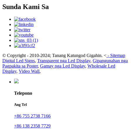
Sunda Kami Sa
© Copyright - 2010-2024; Tanang Katungod Gigahin.
<
-
Sitemap
Digital Led Signs
,
Transparent nga Led Display
,
Gipangunahan nga
Pagpakita sa Poster
,
Gamay nga Led Display
,
Wholesale Led
Display
,
Video Wall
,
Telepono
Ang Tel
+86 755 2738 7166
+86 138 2358 7729