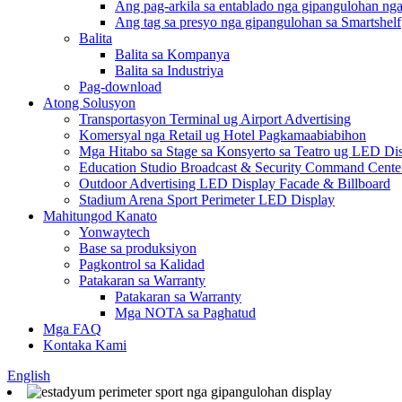
Ang pag-arkila sa entablado nga gipangulohan nga
Ang tag sa presyo nga gipangulohan sa Smartshelf
Balita
Balita sa Kompanya
Balita sa Industriya
Pag-download
Atong Solusyon
Transportasyon Terminal ug Airport Advertising
Komersyal nga Retail ug Hotel Pagkamaabiabihon
Mga Hitabo sa Stage sa Konsyerto sa Teatro ug LED Di
Education Studio Broadcast & Security Command Cente
Outdoor Advertising LED Display Facade & Billboard
Stadium Arena Sport Perimeter LED Display
Mahitungod Kanato
Yonwaytech
Base sa produksiyon
Pagkontrol sa Kalidad
Patakaran sa Warranty
Patakaran sa Warranty
Mga NOTA sa Paghatud
Mga FAQ
Kontaka Kami
English