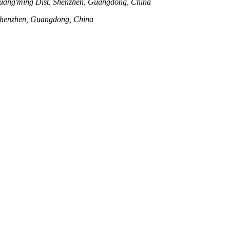
uang'ming Dist, Shenzhen, Guangdong, China
 Shenzhen, Guangdong, China