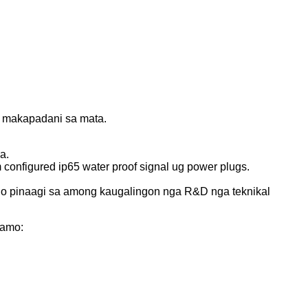
ng makapadani sa mata.
a.
igured ip65 water proof signal ug power plugs.
o pinaagi sa among kaugalingon nga R&D nga teknikal
namo: