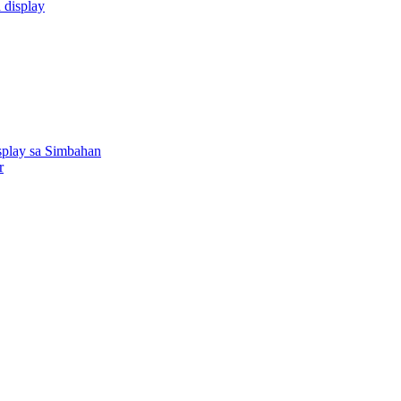
 display
splay sa Simbahan
r