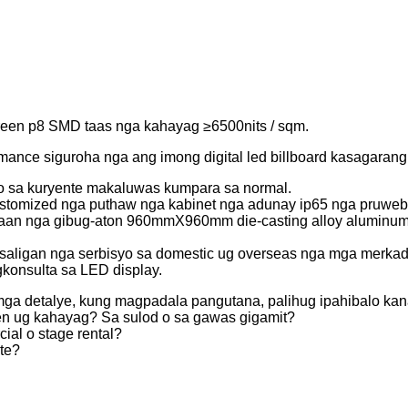
reen p8 SMD taas nga kahayag ≥6500nits / sqm.
ormance siguroha nga ang imong digital led billboard kasagara
o sa kuryente makaluwas kumpara sa normal.
omized nga puthaw nga kabinet nga adunay ip65 nga pruweb
a gibug-aton 960mmX960mm die-casting alloy aluminum conf
aligan nga serbisyo sa domestic ug overseas nga mga merkad
gkonsulta sa LED display.
ga detalye, kung magpadala pangutana, palihug ipahibalo ka
een ug kahayag? Sa sulod o sa gawas gigamit?
ial o stage rental?
te?