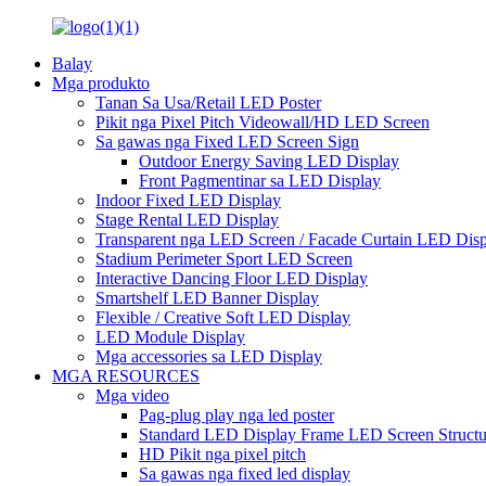
Balay
Mga produkto
Tanan Sa Usa/Retail LED Poster
Pikit nga Pixel Pitch Videowall/HD LED Screen
Sa gawas nga Fixed LED Screen Sign
Outdoor Energy Saving LED Display
Front Pagmentinar sa LED Display
Indoor Fixed LED Display
Stage Rental LED Display
Transparent nga LED Screen / Facade Curtain LED Dis
Stadium Perimeter Sport LED Screen
Interactive Dancing Floor LED Display
Smartshelf LED Banner Display
Flexible / Creative Soft LED Display
LED Module Display
Mga accessories sa LED Display
MGA RESOURCES
Mga video
Pag-plug play nga led poster
Standard LED Display Frame LED Screen Structu
HD Pikit nga pixel pitch
Sa gawas nga fixed led display