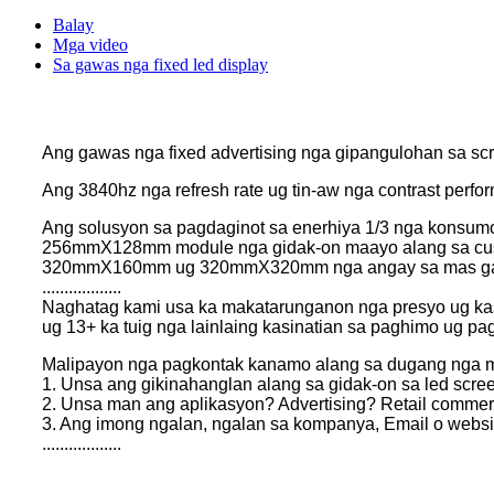
Balay
Mga video
Sa gawas nga fixed led display
Ang gawas nga fixed advertising nga gipangulohan sa sc
Ang 3840hz nga refresh rate ug tin-aw nga contrast perf
Ang solusyon sa pagdaginot sa enerhiya 1/3 nga konsum
256mmX128mm module nga gidak-on maayo alang sa cust
320mmX160mm ug 320mmX320mm nga angay sa mas gaan ng
..................
Naghatag kami usa ka makatarunganon nga presyo ug kas
ug 13+ ka tuig nga lainlaing kasinatian sa paghimo ug pa
Malipayon nga pagkontak kanamo alang sa dugang nga m
1. Unsa ang gikinahanglan alang sa gidak-on sa led scr
2. Unsa man ang aplikasyon? Advertising? Retail commerc
3. Ang imong ngalan, ngalan sa kompanya, Email o websi
..................