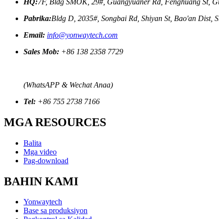
HQ:
7F, Bldg SMOK, 29#, Guangyuaner Rd, Fenghuang St, G
Pabrika:
Bldg D, 2035#, Songbai Rd, Shiyan St, Bao'an Dist,
Email:
info@yonwaytech.com
Sales Mob:
+86 138 2358 7729
(WhatsAPP & Wechat Anaa)
Tel:
+86 755 2738 7166
MGA RESOURCES
Balita
Mga video
Pag-download
BAHIN KAMI
Yonwaytech
Base sa produksiyon