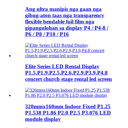
Ang ultra manipis nga gaan nga
gibug-aton taas nga transparency
flexible bendable foil film nga
gipangulohan sa display P4 / P4-8 /
P6 / P8 / P10 / P16
Elite Series LED Rental Display
P1.5,P1.9,P2.5,P2.6,P2.9,P3.9,P4.8
concert church stage rental led screen
320mmx160mm Indoor Fixed P1.25
P1.538 P1.86 P2.0 P2.5 P3.076 LED
module display