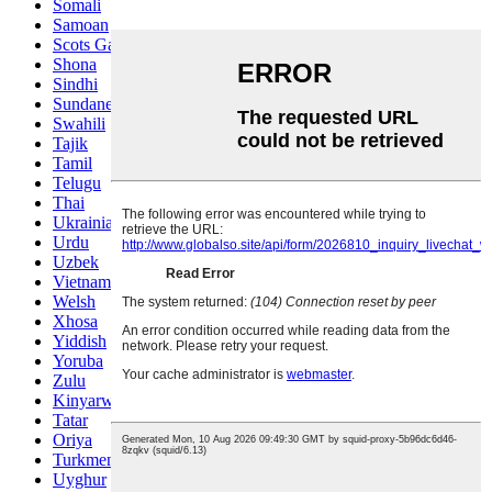
Somali
Samoan
Scots Gaelic
Shona
Sindhi
Sundanese
Swahili
Tajik
Tamil
Telugu
Thai
Ukrainian
Urdu
Uzbek
Vietnamese
Welsh
Xhosa
Yiddish
Yoruba
Zulu
Kinyarwanda
Tatar
Oriya
Turkmen
Uyghur