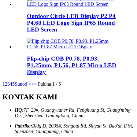
Outdoor Circle LED Display P2 P4
P4.68 LED Logo Sign IP65 Round
LED Screen
Flip-chip COB P0.78, P0.93,
P1.25mm, P1.56, P1.87 Micro LED
Display
1
2
3
4
5
Sunod >
>>
Pahina 1 / 5
KONTAK KAMI
HQ:
7F, 29#, Guangyuaner Rd, Fenghuang St, Guang'ming
Dist, Shenzhen, Guangdong, China
Pabrika:
Bldg D, 2035#, Songbai Rd, Shiyan St, Bao'an Dist,
Shenzhen, Guangdong, China