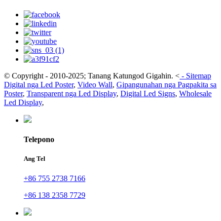
© Copyright - 2010-2025; Tanang Katungod Gigahin.
<
-
Sitemap
Digital nga Led Poster
,
Video Wall
,
Gipangunahan nga Pagpakita sa
Poster
,
Transparent nga Led Display
,
Digital Led Signs
,
Wholesale
Led Display
,
Telepono
Ang Tel
+86 755 2738 7166
+86 138 2358 7729