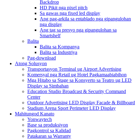
Backdrop
HD Pikit nga pixel pitch
Sa gawas nga fixed led display
Ang pag-arkila sa entablado nga gipangulohan
nga display
Ang tag sa presyo nga gipangulohan sa
Smartshelf
Balita
Balita sa Kompanya
Balita sa Industriya
Pag-download
Atong Solusyon
Transportasyon Terminal ug Airport Advertising
Komersyal nga Retail ug Hotel Pagkamaabiabihon
Mga Hitabo sa Stage sa Konsyerto sa Teatro ug LED
Display sa Simbahan
Education Studio Broadcast & Security Command
Center
Outdoor Advertising LED Display Facade & Billboard
Stadium Arena Sport Perimeter LED Display
Mahitungod Kanato
Yonwaytech
Base sa produksiyon
Pagkontrol sa Kalidad
Patakaran sa Warranty