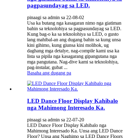
pagpasundayag sa LED.
pinaagi sa admin sa 22-08-02
Usa ka butang nga kasagaran nimo nga giatiman
bahin sa teknolohiya sa pagpasundayag sa LED.
Kung bag-o ka sa teknolohiya sa LED, o gusto
lang mahibal-an ang dugang bahin sa kung unsa
kini gihimo, kung giunsa kini molihok, ug
daghang mga detalye, nag-compile kami usa ka
lista sa pipila nga kasagarang gipangutana nga
mga pangutana. Nag-dive kami sa teknolohiya,
pag-instalar, gubat ...
Basaha ang dugang pa
LED Dance Floor Display Kahibalo
nga Mahimong Interesado Ka.
pinaagi sa admin sa 22-07-20
LED Dance Floor Display Kahibalo nga
Mahimong Interesado Ka. Unsa ang LED Dance
Floor? Unsa ang Naghimo sa LED Dance Floors