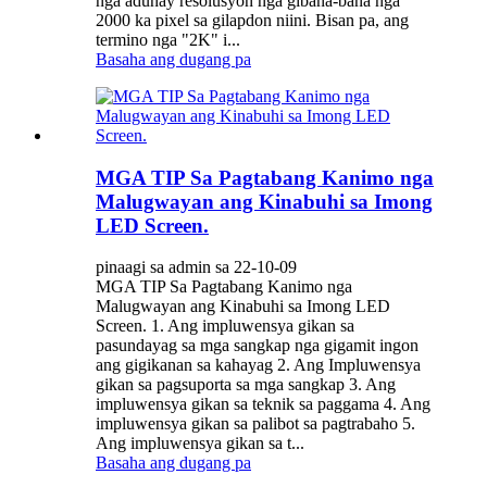
nga adunay resolusyon nga gibana-bana nga
2000 ka pixel sa gilapdon niini. Bisan pa, ang
termino nga "2K" i...
Basaha ang dugang pa
MGA TIP Sa Pagtabang Kanimo nga
Malugwayan ang Kinabuhi sa Imong
LED Screen.
pinaagi sa admin sa 22-10-09
MGA TIP Sa Pagtabang Kanimo nga
Malugwayan ang Kinabuhi sa Imong LED
Screen. 1. Ang impluwensya gikan sa
pasundayag sa mga sangkap nga gigamit ingon
ang gigikanan sa kahayag 2. Ang Impluwensya
gikan sa pagsuporta sa mga sangkap 3. Ang
impluwensya gikan sa teknik sa paggama 4. Ang
impluwensya gikan sa palibot sa pagtrabaho 5.
Ang impluwensya gikan sa t...
Basaha ang dugang pa