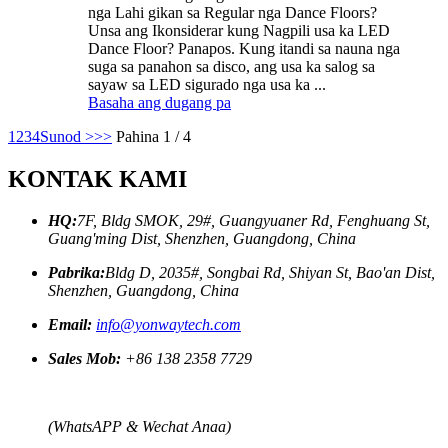
nga Lahi gikan sa Regular nga Dance Floors?
Unsa ang Ikonsiderar kung Nagpili usa ka LED
Dance Floor? Panapos. Kung itandi sa nauna nga
suga sa panahon sa disco, ang usa ka salog sa
sayaw sa LED sigurado nga usa ka ...
Basaha ang dugang pa
1
2
3
4
Sunod >
>>
Pahina 1 / 4
KONTAK KAMI
HQ:
7F, Bldg SMOK, 29#, Guangyuaner Rd, Fenghuang St,
Guang'ming Dist, Shenzhen, Guangdong, China
Pabrika:
Bldg D, 2035#, Songbai Rd, Shiyan St, Bao'an Dist,
Shenzhen, Guangdong, China
Email:
info@yonwaytech.com
Sales Mob:
+86 138 2358 7729
(WhatsAPP & Wechat Anaa)