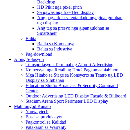
Backdrop
HD Pikit nga pixel pitch
Sa gawas nga fixed led display
Ang pag-arkila sa entablado nga gipangulohan
nga display
Ang tag sa presyo nga gipangulohan sa
Smartshelf
Balita
Balita sa Kompanya
Balita sa Industriya
Pag-download
Atong Solusyon
Transportasyon Terminal ug Airport Advertising
Komersyal nga Retail ug Hotel Pagkamaabiabihon
Mga Hitabo sa Stage sa Konsyerto sa Teatro ug LED
Display sa Simbahan
Education Studio Broadcast & Security Command
Center
Outdoor Advertising LED Display Facade & Billboard
Stadium Arena Sport Perimeter LED Display
Mahitungod Kanato
Yonwaytech
Base sa produksiyon
Pagkontrol sa Kalidad
Patakaran sa Warranty