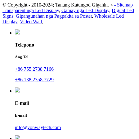
© Copyright - 2010-2024; Tanang Katungod Gigahin.
<
-
Sitemap
Transparent nga Led Display
,
Gamay nga Led Display
,
Digital Led
Signs
,
Gipangunahan nga Pagpakita sa Poster
,
Wholesale Led
Display
,
Video Wall
,
Telepono
Ang Tel
+86 755 2738 7166
+86 138 2358 7729
E-mail
E-mail
info@yonwaytech.com