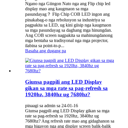
Ngano nga Giingon Nato nga ang Flip chip led
display mao ang kaugmaon sa mga
pasundayag？ Flip Chip COB LED ingon ang
pinakabag-o nga rebolusyon sa industriya sa
pagpakita sa LED, ug kini giisip nga kaugmaon
sa mga pasundayag sa daghang mga hinungdan.
Ang COB screen nagpakita sa mahinungdanong
mga bentaha sa tradisyonal nga mga projector,
ilabina sa point-to-p...
Basaha ang dugang pa
Giunsa pagpili ang LED Display
gikan sa mga rate sa pag-refresh sa
1920hz, 3840hz ug 7680hz?
pinaagi sa admin sa 24-01-16
Giunsa pagpili ang LED Display gikan sa mga
rate sa pag-refresh sa 1920hz, 3840hz ug
7680hz? Ang refresh rate mao ang gidaghanon sa
mga higayon nga ang display screen balik-balik