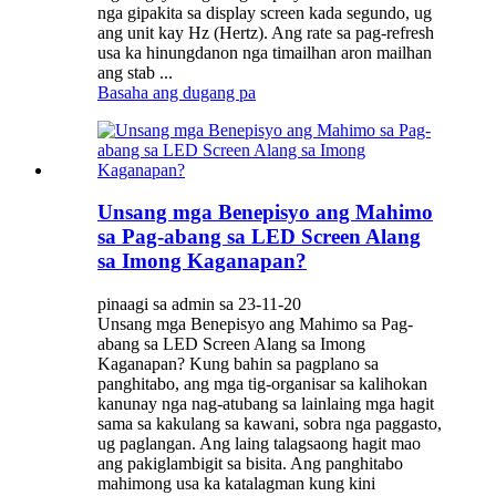
nga gipakita sa display screen kada segundo, ug
ang unit kay Hz (Hertz). Ang rate sa pag-refresh
usa ka hinungdanon nga timailhan aron mailhan
ang stab ...
Basaha ang dugang pa
Unsang mga Benepisyo ang Mahimo
sa Pag-abang sa LED Screen Alang
sa Imong Kaganapan?
pinaagi sa admin sa 23-11-20
Unsang mga Benepisyo ang Mahimo sa Pag-
abang sa LED Screen Alang sa Imong
Kaganapan? Kung bahin sa pagplano sa
panghitabo, ang mga tig-organisar sa kalihokan
kanunay nga nag-atubang sa lainlaing mga hagit
sama sa kakulang sa kawani, sobra nga paggasto,
ug paglangan. Ang laing talagsaong hagit mao
ang pakiglambigit sa bisita. Ang panghitabo
mahimong usa ka katalagman kung kini