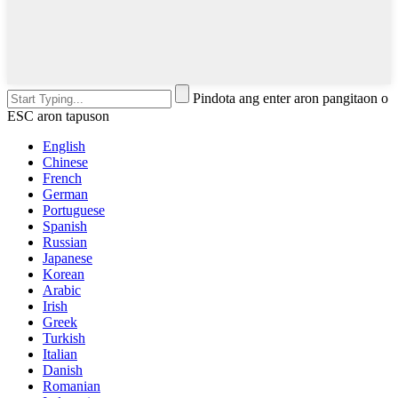
Pindota ang enter aron pangitaon o
ESC aron tapuson
English
Chinese
French
German
Portuguese
Spanish
Russian
Japanese
Korean
Arabic
Irish
Greek
Turkish
Italian
Danish
Romanian