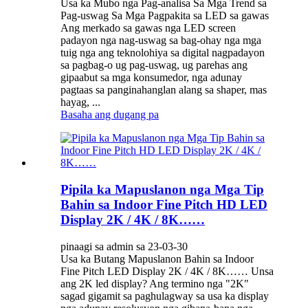
Usa ka Mubo nga Pag-analisa Sa Mga Trend sa
Pag-uswag Sa Mga Pagpakita sa LED sa gawas
Ang merkado sa gawas nga LED screen
padayon nga nag-uswag sa bag-ohay nga mga
tuig nga ang teknolohiya sa digital nagpadayon
sa pagbag-o ug pag-uswag, ug parehas ang
gipaabut sa mga konsumedor, nga adunay
pagtaas sa panginahanglan alang sa shaper, mas
hayag, ...
Basaha ang dugang pa
Pipila ka Mapuslanon nga Mga Tip
Bahin sa Indoor Fine Pitch HD LED
Display 2K / 4K / 8K……
pinaagi sa admin sa 23-03-30
Usa ka Butang Mapuslanon Bahin sa Indoor
Fine Pitch LED Display 2K / 4K / 8K…… Unsa
ang 2K led display? Ang termino nga "2K"
sagad gigamit sa paghulagway sa usa ka display