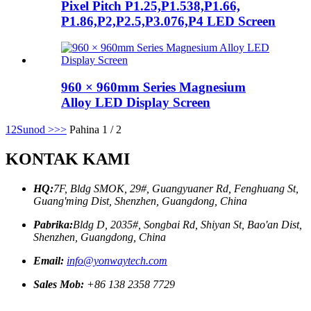
Pixel Pitch P1.25,P1.538,P1.66,
P1.86,P2,P2.5,P3.076,P4 LED Screen
960 × 960mm Series Magnesium
Alloy LED Display Screen
1
2
Sunod >
>>
Pahina 1 / 2
KONTAK KAMI
HQ:
7F, Bldg SMOK, 29#, Guangyuaner Rd, Fenghuang St,
Guang'ming Dist, Shenzhen, Guangdong, China
Pabrika:
Bldg D, 2035#, Songbai Rd, Shiyan St, Bao'an Dist,
Shenzhen, Guangdong, China
Email:
info@yonwaytech.com
Sales Mob:
+86 138 2358 7729