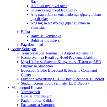
Backdrop
HD Pikit nga pixel pitch
Sa gawas nga fixed led display
Ang pag-arkila sa entablado nga gipangulohan
nga display
Ang tag sa presyo nga gipangulohan sa
Smartshelf
Balita
Balita sa Kompanya
Balita sa Industriya
Pag-download
Atong Solusyon
Transportasyon Terminal ug Airport Advertising
Komersyal nga Retail ug Hotel Pagkamaabiabihon
Mga Hitabo sa Stage sa Konsyerto sa Teatro ug LED
Display sa Simbahan
Education Studio Broadcast & Security Command
Center
Outdoor Advertising LED Display Facade & Billboard
Stadium Arena Sport Perimeter LED Display
Mahitungod Kanato
Yonwaytech
Base sa produksiyon
Pagkontrol sa Kalidad
Patakaran sa Warranty