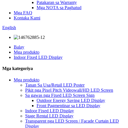
Patakaran sa Warranty
Mga NOTA sa Paghatud
Mga FAQ
Kontaka Kami
English
Balay
Mga produkto
Indoor Fixed LED Display
Mga kategoriya
Mga produkto
Tanan Sa Usa/Retail LED Poster
Pikit nga Pixel Pitch Videowall/HD LED Screen
Sa gawas nga Fixed LED Screen Sign
Outdoor Energy Saving LED Display
Front Pagmentinar sa LED Display
Indoor Fixed LED Display
Stage Rental LED Display
Transparent nga LED Screen / Facade Curtain LED
Display