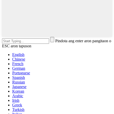
Pindota ang enter aron pangitaon o
ESC aron tapuson
English
Chinese
French
German
Portuguese
Spanish
Russian
Japanese
Korean
Arabic
Irish
Greek
Turkish