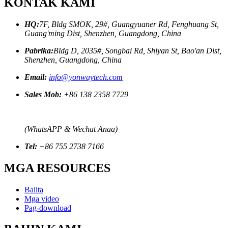
KONTAK KAMI
HQ:
7F, Bldg SMOK, 29#, Guangyuaner Rd, Fenghuang St,
Guang'ming Dist, Shenzhen, Guangdong, China
Pabrika:
Bldg D, 2035#, Songbai Rd, Shiyan St, Bao'an Dist,
Shenzhen, Guangdong, China
Email:
info@yonwaytech.com
Sales Mob:
+86 138 2358 7729
(WhatsAPP & Wechat Anaa)
Tel:
+86 755 2738 7166
MGA RESOURCES
Balita
Mga video
Pag-download