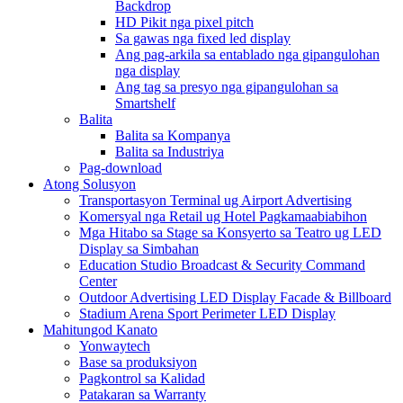
Backdrop
HD Pikit nga pixel pitch
Sa gawas nga fixed led display
Ang pag-arkila sa entablado nga gipangulohan
nga display
Ang tag sa presyo nga gipangulohan sa
Smartshelf
Balita
Balita sa Kompanya
Balita sa Industriya
Pag-download
Atong Solusyon
Transportasyon Terminal ug Airport Advertising
Komersyal nga Retail ug Hotel Pagkamaabiabihon
Mga Hitabo sa Stage sa Konsyerto sa Teatro ug LED
Display sa Simbahan
Education Studio Broadcast & Security Command
Center
Outdoor Advertising LED Display Facade & Billboard
Stadium Arena Sport Perimeter LED Display
Mahitungod Kanato
Yonwaytech
Base sa produksiyon
Pagkontrol sa Kalidad
Patakaran sa Warranty