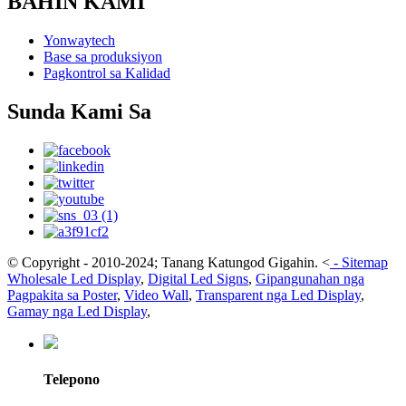
BAHIN KAMI
Yonwaytech
Base sa produksiyon
Pagkontrol sa Kalidad
Sunda Kami Sa
© Copyright - 2010-2024; Tanang Katungod Gigahin.
<
-
Sitemap
Wholesale Led Display
,
Digital Led Signs
,
Gipangunahan nga
Pagpakita sa Poster
,
Video Wall
,
Transparent nga Led Display
,
Gamay nga Led Display
,
Telepono