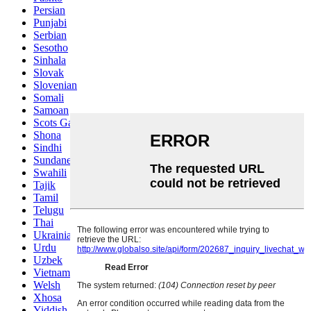
Persian
Punjabi
Serbian
Sesotho
Sinhala
Slovak
Slovenian
Somali
Samoan
Scots Gaelic
Shona
Sindhi
Sundanese
Swahili
Tajik
Tamil
Telugu
Thai
Ukrainian
Urdu
Uzbek
Vietnamese
Welsh
Xhosa
Yiddish