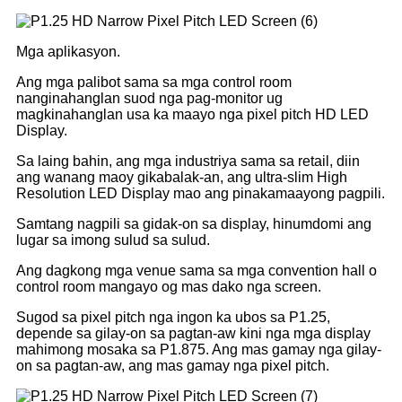
Mga aplikasyon.
Ang mga palibot sama sa mga control room
nanginahanglan suod nga pag-monitor ug
magkinahanglan usa ka maayo nga pixel pitch HD LED
Display.
Sa laing bahin, ang mga industriya sama sa retail, diin
ang wanang maoy gikabalak-an, ang ultra-slim High
Resolution LED Display mao ang pinakamaayong pagpili.
Samtang nagpili sa gidak-on sa display, hinumdomi ang
lugar sa imong sulud sa sulud.
Ang dagkong mga venue sama sa mga convention hall o
control room mangayo og mas dako nga screen.
Sugod sa pixel pitch nga ingon ka ubos sa P1.25,
depende sa gilay-on sa pagtan-aw kini nga mga display
mahimong mosaka sa P1.875. Ang mas gamay nga gilay-
on sa pagtan-aw, ang mas gamay nga pixel pitch.