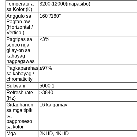
Temperatura
3200-12000(mapasibo)
sa Kolor (K)
Anggulo sa
160°/160°
Pagtan-aw
(Horizontal /
Vertical)
Pagtipas sa
<3%
sentro nga
gilay-on sa
kahayag –
nagpagawas
Pagkaparehas
≥97%
sa kahayag /
chromaticity
Sukwahi
5000:1
Refresh rate
≥3840
(Hz)
Gidaghanon
16 ka gamay
sa mga tipik
sa
pagproseso
sa kolor
Mga
2KHD, 4KHD