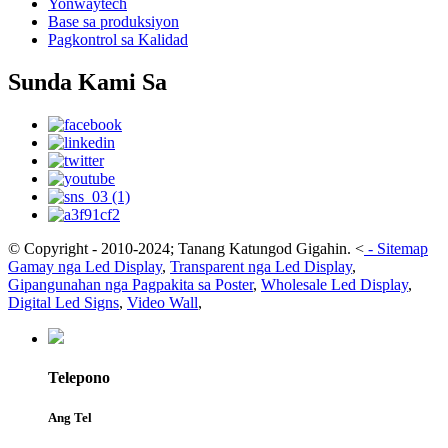
Yonwaytech
Base sa produksiyon
Pagkontrol sa Kalidad
Sunda Kami Sa
© Copyright - 2010-2024; Tanang Katungod Gigahin.
<
-
Sitemap
Gamay nga Led Display
,
Transparent nga Led Display
,
Gipangunahan nga Pagpakita sa Poster
,
Wholesale Led Display
,
Digital Led Signs
,
Video Wall
,
Telepono
Ang Tel