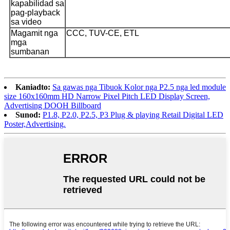
kapabilidad sa
pag-playback
sa video
Magamit nga
CCC, TUV-CE, ETL
mga
sumbanan
Kaniadto:
Sa gawas nga Tibuok Kolor nga P2.5 nga led module
size 160x160mm HD Narrow Pixel Pitch LED Display Screen,
Advertising DOOH Billboard
Sunod:
P1.8, P2.0, P2.5, P3 Plug & playing Retail Digital LED
Poster,Advertising.