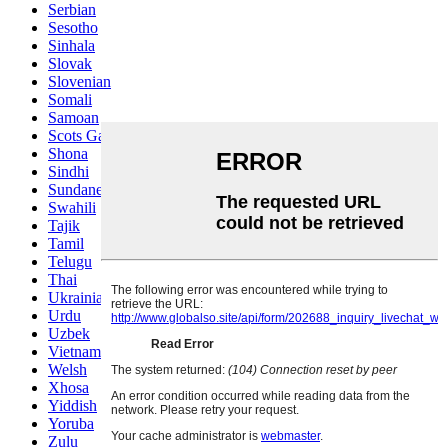
Serbian
Sesotho
Sinhala
Slovak
Slovenian
Somali
Samoan
Scots Gaelic
Shona
Sindhi
Sundanese
Swahili
Tajik
Tamil
Telugu
Thai
Ukrainian
Urdu
Uzbek
Vietnamese
Welsh
Xhosa
Yiddish
Yoruba
Zulu