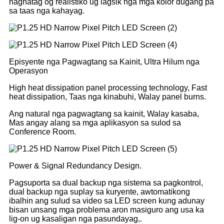
naghatag og realistiko ug lagsik nga mga kolor dugang pa
sa taas nga kahayag.
Episyente nga Pagwagtang sa Kainit, Ultra Hilum nga
Operasyon
High heat dissipation panel processing technology, Fast
heat dissipation, Taas nga kinabuhi, Walay panel burns.
Ang natural nga pagwagtang sa kainit, Walay kasaba,
Mas angay alang sa mga aplikasyon sa sulod sa
Conference Room.
Power & Signal Redundancy Design.
Pagsuporta sa dual backup nga sistema sa pagkontrol,
dual backup nga suplay sa kuryente, awtomatikong
ibalhin ang sulud sa video sa LED screen kung adunay
bisan unsang mga problema aron masiguro ang usa ka
lig-on ug kasaligan nga pasundayag,.