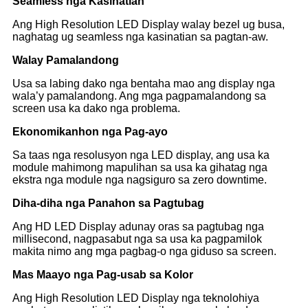
Seamless nga Kasinatian
Ang High Resolution LED Display walay bezel ug busa,
naghatag ug seamless nga kasinatian sa pagtan-aw.
Walay Pamalandong
Usa sa labing dako nga bentaha mao ang display nga
wala’y pamalandong. Ang mga pagpamalandong sa
screen usa ka dako nga problema.
Ekonomikanhon nga Pag-ayo
Sa taas nga resolusyon nga LED display, ang usa ka
module mahimong mapulihan sa usa ka gihatag nga
ekstra nga module nga nagsiguro sa zero downtime.
Diha-diha nga Panahon sa Pagtubag
Ang HD LED Display adunay oras sa pagtubag nga
millisecond, nagpasabut nga sa usa ka pagpamilok
makita nimo ang mga pagbag-o nga giduso sa screen.
Mas Maayo nga Pag-usab sa Kolor
Ang High Resolution LED Display nga teknolohiya