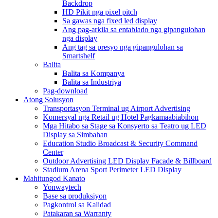
Backdrop
HD Pikit nga pixel pitch
Sa gawas nga fixed led display
Ang pag-arkila sa entablado nga gipangulohan
nga display
Ang tag sa presyo nga gipangulohan sa
Smartshelf
Balita
Balita sa Kompanya
Balita sa Industriya
Pag-download
Atong Solusyon
Transportasyon Terminal ug Airport Advertising
Komersyal nga Retail ug Hotel Pagkamaabiabihon
Mga Hitabo sa Stage sa Konsyerto sa Teatro ug LED
Display sa Simbahan
Education Studio Broadcast & Security Command
Center
Outdoor Advertising LED Display Facade & Billboard
Stadium Arena Sport Perimeter LED Display
Mahitungod Kanato
Yonwaytech
Base sa produksiyon
Pagkontrol sa Kalidad
Patakaran sa Warranty