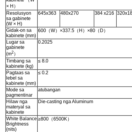
× H）
Resolusyon
645x363
480x270
384 x216
320x1
sa gabinete
(W × H)
Gidak-on sa
600（W）×337.5（H）×80（D）
kabinete (mm)
Lugar sa
0.2025
gabinete
2
(m
）
Timbang sa
≤ 8.0
kabinete (kg)
Pagtaas sa
≤ 0.2
lebel sa
kabinete (mm)
Mode sa
atubangan
pagmentinar
Hilaw nga
Die-casting nga Aluminum
materyal sa
kabinete
White Balance
≥800（6500K）
Brightness
(nits)