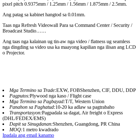
pixel pitch 0.9375mm / 1.25mm / 1.56mm / 1.875mm / 2.5mm.
Ang patag sa kabinet hangtod sa 0.01mm.
Taas nga Refresh Videowall Para sa Command Center / Security /
Broadcast Studio……
Ang taas nga kalainan ug tin-aw nga video / flatness ug seamless
nga dingding sa video usa ka maayong kapilian nga ilisan ang LCD
o Projector.
Mga Termino sa Trade:
EXW, FOBShenzhen, CIF, DDU, DDP
Pagputos:
Plywood nga kaso / Flight case
Mga Termino sa Pagbayad:
T/T, Western Union
Panahon sa Paghatud:
10-20 ka adlaw sa pagtrabaho
Transportasyon:
Pagpadala sa dagat, Air freight o Express
(DHL/FEDEX/EMS)
Dapit sa Sinugdanan:
Shenzhen, Guangdong, PR China
MOQ:
1 metro kwadrado
Ipadala ang email kanamo