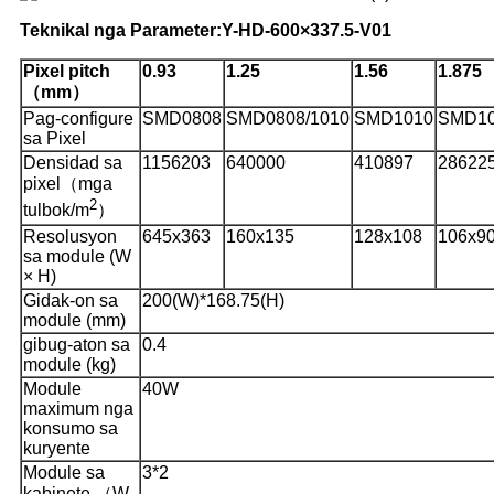
Teknikal nga Parameter:
Y
-HD-600×337.5-V01
Pixel pitch
0.93
1.25
1.56
1.875
（mm）
Pag-configure
SMD0808
SMD0808/1010
SMD1010
SMD1
sa Pixel
Densidad sa
1156203
640000
410897
28622
pixel（mga
2
tulbok/m
）
Resolusyon
645x363
160x135
128x108
106x9
sa module (W
× H)
Gidak-on sa
200(W)*168.75(H)
module (mm)
gibug-aton sa
0.4
module (kg)
Module
40W
maximum nga
konsumo sa
kuryente
Module sa
3*2
kabinete （W