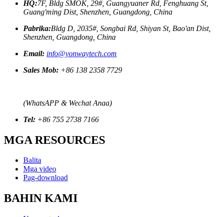
HQ:
7F, Bldg SMOK, 29#, Guangyuaner Rd, Fenghuang St,
Guang'ming Dist, Shenzhen, Guangdong, China
Pabrika:
Bldg D, 2035#, Songbai Rd, Shiyan St, Bao'an Dist,
Shenzhen, Guangdong, China
Email:
info@yonwaytech.com
Sales Mob:
+86 138 2358 7729
(WhatsAPP & Wechat Anaa)
Tel:
+86 755 2738 7166
MGA RESOURCES
Balita
Mga video
Pag-download
BAHIN KAMI