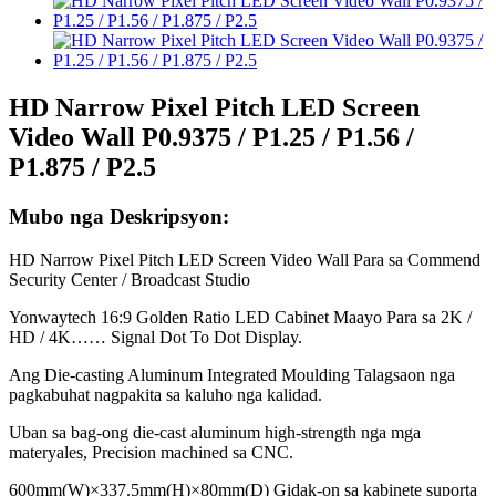
HD Narrow Pixel Pitch LED Screen
Video Wall P0.9375 / P1.25 / P1.56 /
P1.875 / P2.5
Mubo nga Deskripsyon:
HD Narrow Pixel Pitch LED Screen Video Wall Para sa Commend
Security Center / Broadcast Studio
Yonwaytech 16:9 Golden Ratio LED Cabinet Maayo Para sa 2K /
HD / 4K…… Signal Dot To Dot Display.
Ang Die-casting Aluminum Integrated Moulding Talagsaon nga
pagkabuhat nagpakita sa kaluho nga kalidad.
Uban sa bag-ong die-cast aluminum high-strength nga mga
materyales, Precision machined sa CNC.
600mm(W)×337.5mm(H)×80mm(D) Gidak-on sa kabinete suporta