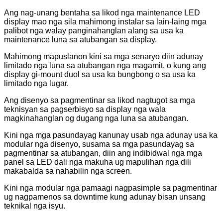
Ang nag-unang bentaha sa likod nga maintenance LED
display mao nga sila mahimong instalar sa lain-laing mga
palibot nga walay panginahanglan alang sa usa ka
maintenance luna sa atubangan sa display.
Mahimong mapuslanon kini sa mga senaryo diin adunay
limitado nga luna sa atubangan nga magamit, o kung ang
display gi-mount duol sa usa ka bungbong o sa usa ka
limitado nga lugar.
Ang disenyo sa pagmentinar sa likod nagtugot sa mga
teknisyan sa pagserbisyo sa display nga wala
magkinahanglan og dugang nga luna sa atubangan.
Kini nga mga pasundayag kanunay usab nga adunay usa ka
modular nga disenyo, susama sa mga pasundayag sa
pagmentinar sa atubangan, diin ang indibidwal nga mga
panel sa LED dali nga makuha ug mapulihan nga dili
makabalda sa nahabilin nga screen.
Kini nga modular nga pamaagi nagpasimple sa pagmentinar
ug nagpamenos sa downtime kung adunay bisan unsang
teknikal nga isyu.