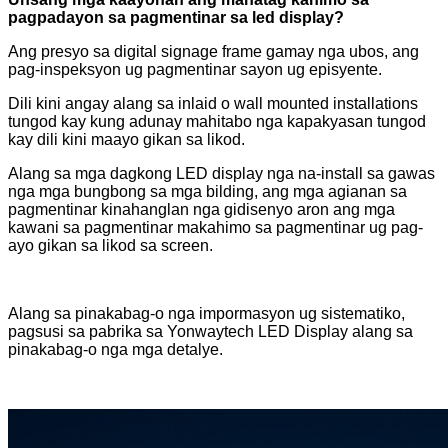
pagpadayon sa pagmentinar sa led display?
Ang presyo sa digital signage frame gamay nga ubos, ang
pag-inspeksyon ug pagmentinar sayon ​​ug episyente.
Dili kini angay alang sa inlaid o wall mounted installations
tungod kay kung adunay mahitabo nga kapakyasan tungod
kay dili kini maayo gikan sa likod.
Alang sa mga dagkong LED display nga na-install sa gawas
nga mga bungbong sa mga bilding, ang mga agianan sa
pagmentinar kinahanglan nga gidisenyo aron ang mga
kawani sa pagmentinar makahimo sa pagmentinar ug pag-
ayo gikan sa likod sa screen.
Alang sa pinakabag-o nga impormasyon ug sistematiko,
pagsusi sa pabrika sa Yonwaytech LED Display alang sa
pinakabag-o nga mga detalye.