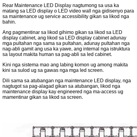
Rear Maintenance LED Display nagtumong sa usa ka
matang sa LED display o LED video wall nga gidisenyo para
sa maintenance ug service accessibility gikan sa likod nga
bahin.
Ang pagmentinar sa likod gihimo gikan sa likod sa LED
display cabinet, ang likod sa LED display cabinet adunay
mga pultahan nga sama sa pultahan, adunay pultahan nga
nag-abli gamit ang usa ka yawe, ang internal nga istruktura
sa layout makita human sa pag-abli sa led cabinet.
Kini nga sistema mao ang labing komon ug among makita
kini sa sulod ug sa gawas nga mga led screen.
Dili sama sa atubangan nga maintenance LED display, nga
nagtugot sa pag-alagad gikan sa atubangan, likod nga
maintenance display kay engineered nga ma-access ug
mamentinar gikan sa likod sa screen.