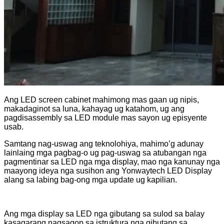
Ang LED screen cabinet mahimong mas gaan ug nipis,
makadaginot sa luna, kahayag ug katahom, ug ang
pagdisassembly sa LED module mas sayon ​​ug episyente
usab.
Samtang nag-uswag ang teknolohiya, mahimo’g adunay
lainlaing mga pagbag-o ug pag-uswag sa atubangan nga
pagmentinar sa LED nga mga display, mao nga kanunay nga
maayong ideya nga susihon ang Yonwaytech LED Display
alang sa labing bag-ong mga update ug kapilian.
Ang mga display sa LED nga gibutang sa sulod sa balay
kasagarang nagsagop sa istruktura nga gibutang sa