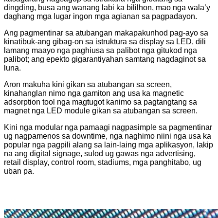
dingding, busa ang wanang labi ka bililhon, mao nga wala’y
daghang mga lugar ingon mga agianan sa pagpadayon.
Ang pagmentinar sa atubangan makapakunhod pag-ayo sa
kinatibuk-ang gibag-on sa istruktura sa display sa LED, dili
lamang maayo nga paghiusa sa palibot nga gitukod nga
palibot; ang epekto gigarantiyahan samtang nagdaginot sa
luna.
Aron makuha kini gikan sa atubangan sa screen,
kinahanglan nimo nga gamiton ang usa ka magnetic
adsorption tool nga magtugot kanimo sa pagtangtang sa
magnet nga LED module gikan sa atubangan sa screen.
Kini nga modular nga pamaagi nagpasimple sa pagmentinar
ug nagpamenos sa downtime, nga naghimo niini nga usa ka
popular nga pagpili alang sa lain-laing mga aplikasyon, lakip
na ang digital signage, sulod ug gawas nga advertising,
retail display, control room, stadiums, mga panghitabo, ug
uban pa.