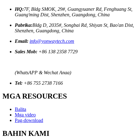
HQ:
7F, Bldg SMOK, 29#, Guangyuaner Rd, Fenghuang St,
Guang'ming Dist, Shenzhen, Guangdong, China
Pabrika:
Bldg D, 2035#, Songbai Rd, Shiyan St, Bao'an Dist,
Shenzhen, Guangdong, China
Email:
info@yonwaytech.com
Sales Mob:
+86 138 2358 7729
(WhatsAPP & Wechat Anaa)
Tel:
+86 755 2738 7166
MGA RESOURCES
Balita
Mga video
Pag-download
BAHIN KAMI