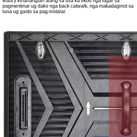
wala'y kinahanglan alang sa usa ka likod nga lugar sa
pagmentinar ug dako nga back catwalk, nga makadaginot sa
luna ug gasto sa pag-instalar.