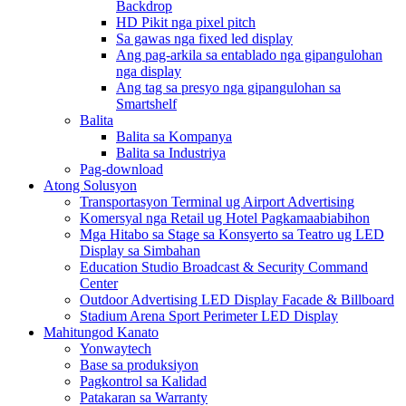
Backdrop
HD Pikit nga pixel pitch
Sa gawas nga fixed led display
Ang pag-arkila sa entablado nga gipangulohan
nga display
Ang tag sa presyo nga gipangulohan sa
Smartshelf
Balita
Balita sa Kompanya
Balita sa Industriya
Pag-download
Atong Solusyon
Transportasyon Terminal ug Airport Advertising
Komersyal nga Retail ug Hotel Pagkamaabiabihon
Mga Hitabo sa Stage sa Konsyerto sa Teatro ug LED
Display sa Simbahan
Education Studio Broadcast & Security Command
Center
Outdoor Advertising LED Display Facade & Billboard
Stadium Arena Sport Perimeter LED Display
Mahitungod Kanato
Yonwaytech
Base sa produksiyon
Pagkontrol sa Kalidad
Patakaran sa Warranty