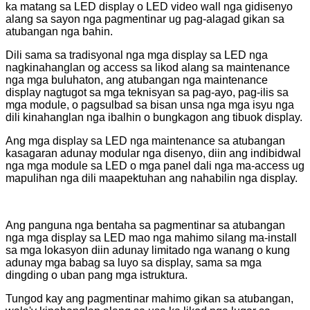
ka matang sa LED display o LED video wall nga gidisenyo
alang sa sayon ​​nga pagmentinar ug pag-alagad gikan sa
atubangan nga bahin.
Dili sama sa tradisyonal nga mga display sa LED nga
nagkinahanglan og access sa likod alang sa maintenance
nga mga buluhaton, ang atubangan nga maintenance
display nagtugot sa mga teknisyan sa pag-ayo, pag-ilis sa
mga module, o pagsulbad sa bisan unsa nga mga isyu nga
dili kinahanglan nga ibalhin o bungkagon ang tibuok display.
Ang mga display sa LED nga maintenance sa atubangan
kasagaran adunay modular nga disenyo, diin ang indibidwal
nga mga module sa LED o mga panel dali nga ma-access ug
mapulihan nga dili maapektuhan ang nahabilin nga display.
Ang panguna nga bentaha sa pagmentinar sa atubangan
nga mga display sa LED mao nga mahimo silang ma-install
sa mga lokasyon diin adunay limitado nga wanang o kung
adunay mga babag sa luyo sa display, sama sa mga
dingding o uban pang mga istruktura.
Tungod kay ang pagmentinar mahimo gikan sa atubangan,