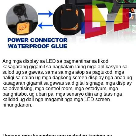
Ang mga display sa LED sa pagmentinar sa likod
kasagarang gigamit sa nagkalain-laing mga aplikasyon sa
sulod ug sa gawas, sama sa mga atop sa pagtukod, mga
haligi sa dalan ug mga dagkong screen display nga anaa ug
kasagaran gigamit sa gawas sa digital signage, mga display
sa advertising, mga control room, mga estadyum, mga
panghitabo, ug uban pa. mga senaryo diin ang taas nga
kalidad ug dali nga magamit nga mga LED screen
hinungdanon.
Unsang mga kaayohan ang mahatag kanimo sa