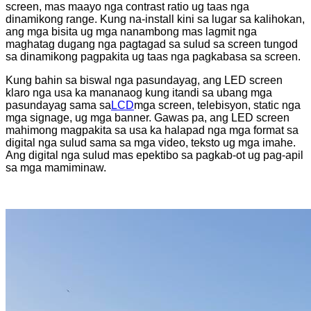
screen, mas maayo nga contrast ratio ug taas nga
dinamikong range. Kung na-install kini sa lugar sa kalihokan,
ang mga bisita ug mga nanambong mas lagmit nga
maghatag dugang nga pagtagad sa sulud sa screen tungod
sa dinamikong pagpakita ug taas nga pagkabasa sa screen.
Kung bahin sa biswal nga pasundayag, ang LED screen
klaro nga usa ka mananaog kung itandi sa ubang mga
pasundayag sama sa
LCD
mga screen, telebisyon, static nga
mga signage, ug mga banner. Gawas pa, ang LED screen
mahimong magpakita sa usa ka halapad nga mga format sa
digital nga sulud sama sa mga video, teksto ug mga imahe.
Ang digital nga sulud mas epektibo sa pagkab-ot ug pag-apil
sa mga mamiminaw.