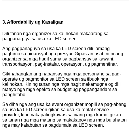
3. Affordability ug Kasaligan
Dili tanan nga organizer sa kalihokan makaarang sa
pagpanag-iya sa usa ka LED screen.
Ang pagpanag-iya sa usa ka LED screen dili lamang
paghimo sa pinansyal nga presyur. Gipas-an usab niini ang
organizer sa mga hagit sama sa pagbansay sa kawani,
transportasyon, pag-instalar, operasyon, ug pagmentinar.
Gikinahanglan ang nabansay nga mga personahe sa pag-
operate ug pagmonitor sa LED screen sa tibuok nga
kalihokan. Kining tanan nga mga hagit makamugna og dili
maayo nga mga epekto sa budget ug pagpangandam sa
panghitabo.
Sa diha nga ang usa ka event organizer mopili sa pag-abang
sa usa ka LED screen gikan sa usa ka rental service
provider, kini makapalingkawas sa iyang mga kamot gikan
sa tanan nga mga matang sa makakapoy nga mga buluhaton
nga may kalabutan sa pagdumala sa LED screen.