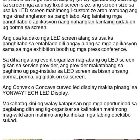
ka screen nga adunay fixed screen size, ang screen size sa
usa ka LED screen mahimong i-customize aron matubag ang
mga kinahanglanon sa panghitabo. Ang lainlaing mga
panghitabo o aplikasyon nanginahanglan lainlaing gidak-on
ug porma sa screen.
Ang usa ka dako nga LED screen alang sa usa ka
panghitabo sa entablado dili angay alang sa mga aplikasyon
sama sa mga exhibition booth ug mga press conference.
Sa diha nga ang event organizer nag-abang og LED screen
gikan sa service provider, ang provider makatabang sa
paghimo ug pag-instalar sa LED screen sa bisan unsang
porma, porma, ug gidak-on sa screen.
Ang Convex o Concave curved led display makita pinaagi sa
YONWAYTECH LED Display.
Makahatag kini og walay katapusan nga mga oportunidad sa
paglalang diin ang tig-organisar sa kalihokan mahimong
mag-wild aron mahimo ang kalihokan nga labing epektibo
sukad.