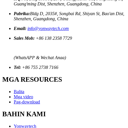
Guang'ming Dist, Shenzhen, Guangdong, China
Pabrika:
Bldg D, 2035#, Songbai Rd, Shiyan St, Bao'an Dist,
Shenzhen, Guangdong, China
Email:
info@yonwaytech.com
Sales Mob:
+86 138 2358 7729
(WhatsAPP & Wechat Anaa)
Tel:
+86 755 2738 7166
MGA RESOURCES
Balita
Mga video
Pag-download
BAHIN KAMI
Yonwaytech