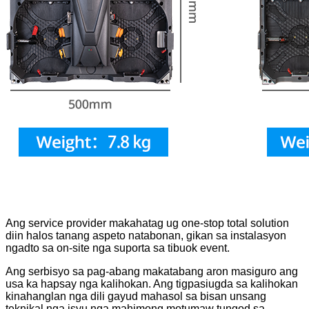
Ang service provider makahatag ug one-stop total solution
diin halos tanang aspeto natabonan, gikan sa instalasyon
ngadto sa on-site nga suporta sa tibuok event.
Ang serbisyo sa pag-abang makatabang aron masiguro ang
usa ka hapsay nga kalihokan. Ang tigpasiugda sa kalihokan
kinahanglan nga dili gayud mahasol sa bisan unsang
teknikal nga isyu nga mahimong motumaw tungod sa