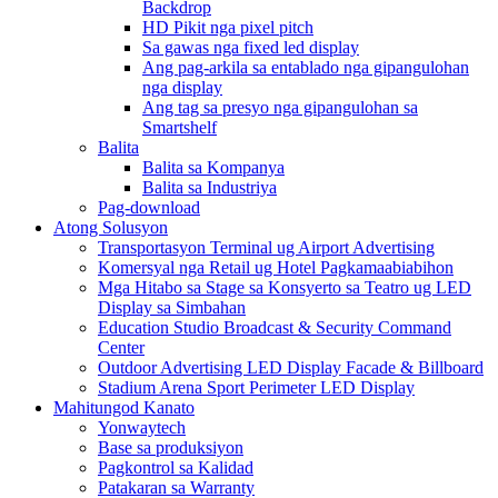
Backdrop
HD Pikit nga pixel pitch
Sa gawas nga fixed led display
Ang pag-arkila sa entablado nga gipangulohan
nga display
Ang tag sa presyo nga gipangulohan sa
Smartshelf
Balita
Balita sa Kompanya
Balita sa Industriya
Pag-download
Atong Solusyon
Transportasyon Terminal ug Airport Advertising
Komersyal nga Retail ug Hotel Pagkamaabiabihon
Mga Hitabo sa Stage sa Konsyerto sa Teatro ug LED
Display sa Simbahan
Education Studio Broadcast & Security Command
Center
Outdoor Advertising LED Display Facade & Billboard
Stadium Arena Sport Perimeter LED Display
Mahitungod Kanato
Yonwaytech
Base sa produksiyon
Pagkontrol sa Kalidad
Patakaran sa Warranty