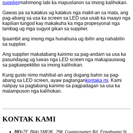
supplier
mahimong labi ka mapuslanon sa imong kalihokan.
Gawas pa sa katakus ug katakus nga makit-an sa mata, ang
pag-abang sa usa ka screen sa LED usa usab ka maayo nga
kapilian tungod kay makakuha ka mga propesyonal nga
tambag ug mga sugyot gikan sa supplier.
Ipaambit ang imong mga hunahuna ug ibilin ang nahabilin
sa supplier.
Ang supplier makatabang kanimo sa pag-andam sa usa ka
pasundayag ug luwas nga LED screen nga makapauswag
sa pagkaepektibo sa imong kalihokan.
Kung gusto nimo mahibal-an ang dugang bahin sa pag-
abang sa LED screen, ayaw paglangan
kontaka mi
. Kami
nalipay sa pagtabang kanimo sa pagpadagan sa usa ka
malampuson nga kalihokan.
KONTAK KAMI
HQ:
7F, Bldg SMOK, 29#, Guangyuaner Rd, Fenghuang St,