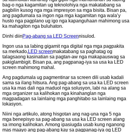
bag-o nga kagamitan ug teknolohiya nga makatabang sa
pagbilin kusog nga mga impresyon sa mga bisita. Bisan pa,
ang pagdumala sa ingon nga mga kagamitan nga wala’y
husto nga pagplano ug igo nga kapanguhaan mahimong usa
ka mahagiton nga buluhaton.
Dinhi diin
Pag-abang sa LED Screen
nisulod.
Ingon usa sa labing gigamit nga digital nga mga pagpakita
sa merkado,
LED screen
makatabang sa paghatag og
talagsaong kasinatian sa pagtan-aw nga makapauswag sa
pakiglambigit. Bisan pa, ang pagpanag-iya sa usa ka LED
screen mahimong mahal.
Ang pagdumala ug pagmentinar sa screen dili usab kadali
sama sa ilang hitsura. Ang pag-abang sa usa ka LED screen
usa ka mas dali nga maduol nga solusyon, labi na alang sa
mga organizer sa kalihokan nga kinahanglan nga
magpadagan sa lainlaing mga panghitabo sa lainlaing mga
lokasyon.
Niini nga artikulo, atong hisgotan ang nag-una nga 5 nga
mga benepisyo sa pag-abang sa usa ka LED screen alang
sa imong kalihokan. Among ipasiugda usab kung nganong
mas maayo ang pag-abang kay sa pagpanag-iya og LED