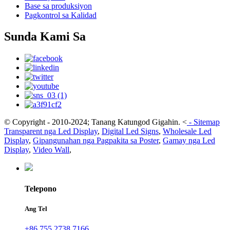
Base sa produksiyon
Pagkontrol sa Kalidad
Sunda Kami Sa
© Copyright - 2010-2024; Tanang Katungod Gigahin.
<
-
Sitemap
Transparent nga Led Display
,
Digital Led Signs
,
Wholesale Led
Display
,
Gipangunahan nga Pagpakita sa Poster
,
Gamay nga Led
Display
,
Video Wall
,
Telepono
Ang Tel
+86 755 2738 7166