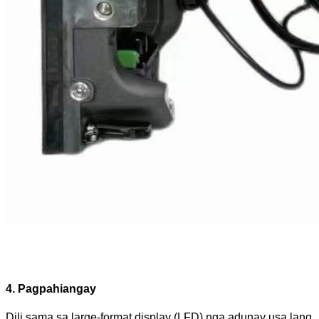
4. Pagpahiangay
Dili sama sa large-format display (LFD) nga adunay usa lang