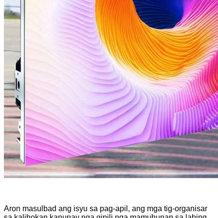
Aron masulbad ang isyu sa pag-apil, ang mga tig-organisar
sa kalihokan kanunay nga gipili nga mamuhunan sa labing