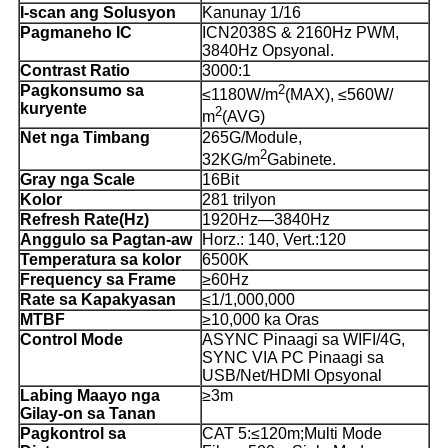
I-scan ang Solusyon
Kanunay 1/16
Pagmaneho IC
ICN2038S & 2160Hz PWM,
3840Hz Opsyonal.
Contrast Ratio
3000:1
Pagkonsumo sa
2
≤1180W/m
(MAX), ≤560W/
kuryente
2
m
(AVG)
Net nga Timbang
265G/Module,
2
32KG/m
Gabinete.
Gray nga Scale
16Bit
Kolor
281 trilyon
Refresh Rate(Hz)
1920Hz—3840Hz
Anggulo sa Pagtan-aw
Horz.: 140, Vert.:120
Temperatura sa kolor
6500K
Frequency sa Frame
≥60Hz
Rate sa Kapakyasan
≤1/1,000,000
MTBF
≥10,000 ka Oras
Control Mode
ASYNC Pinaagi sa WIFI/4G,
SYNC VIA PC Pinaagi sa
USB/Net/HDMI Opsyonal
Labing Maayo nga
≥3m
Gilay-on sa Tanan
Pagkontrol sa
CAT 5:≤120m;Multi Mode