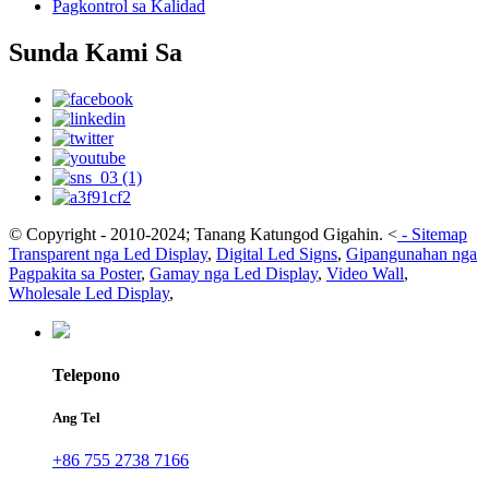
Pagkontrol sa Kalidad
Sunda Kami Sa
© Copyright - 2010-2024; Tanang Katungod Gigahin.
<
-
Sitemap
Transparent nga Led Display
,
Digital Led Signs
,
Gipangunahan nga
Pagpakita sa Poster
,
Gamay nga Led Display
,
Video Wall
,
Wholesale Led Display
,
Telepono
Ang Tel
+86 755 2738 7166