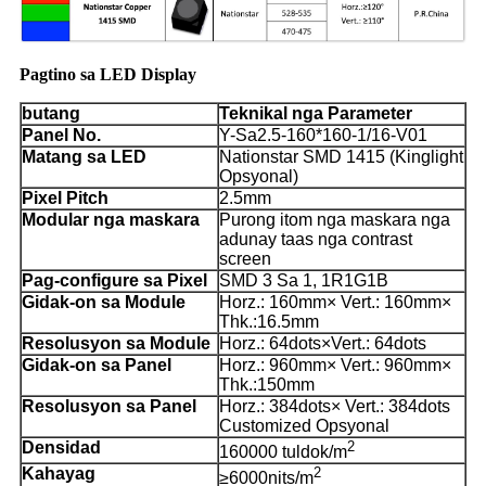
Pagtino sa LED Display
butang
Teknikal nga Parameter
Panel No.
Y-Sa2.5-160*160-1/16-V01
Matang sa LED
Nationstar SMD 1415 (Kinglight
Opsyonal)
Pixel Pitch
2.5mm
Modular nga maskara
Purong itom nga maskara nga
adunay taas nga contrast
screen
Pag-configure sa Pixel
SMD 3 Sa 1, 1R1G1B
Gidak-on sa Module
Horz.: 160mm× Vert.: 160mm×
Thk.:16.5mm
Resolusyon sa Module
Horz.: 64dots×Vert.: 64dots
Gidak-on sa Panel
Horz.: 960mm× Vert.: 960mm×
Thk.:150mm
Resolusyon sa Panel
Horz.: 384dots× Vert.: 384dots
Customized Opsyonal
Densidad
2
160000 tuldok/m
Kahayag
2
≥6000nits/m