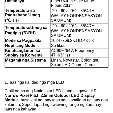
Distansya
Fiber≤500m;Sigle Mode
Fiber≤20km;
Temperatura sa
-20～60 / 20%～85%RH
Pagtrabaho/Umog
(WALAY KONDENSASYON
(
℃
/RH)
SA UMUM)
-20～60 / 20%～85%RH
Temperatura/Umog sa
(WALAY KONDENSASYON
Pagtipig (
℃
/RH)
SA UMUM)
Mode sa Pagpakita
1024×768,2K,HD,4K,8K
Hupti ang Mode
Sa likod
Kinahanglanon sa
AC90~264V, Frequency
Suplay sa Koryente
47~63(Hz)
Magamit nga Sistema
Linsn, Novastar, Colorlight,
Xixun LED Conrol Card etc.
1.Taas nga kalidad nga mga LED
Gipili namo ang Nationstar LED alang sa gawas
HD
Narrow Pixel Pitch 2.5mm Outdoor LED Display
Module
, busa kini adunay taas nga kasaligan ug taas nga
kalainan, Super lapad nga wiewing range nga adunay
taas nga kahayag.