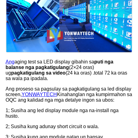
Ang
aging test sa LED display gibahin sa
puti nga
balanse nga pagkatigulang
(2×24 oras)
ug
pagkatigulang sa video
(24 ka oras) .total 72 ka oras
sa wala pa ipadala.
Ang proseso sa pagsulay sa pagkatigulang sa led display
screen,
YONWAYTECH
Kinahanglan nga kumpirmahon sa
OQC ang kalidad nga mga detalye ingon sa ubos:
1; Susiha ang led display module nga na-install nga
husto.
2; Susiha kung adunay short circuit o wala.
3; Susiha kung ang module patag ug hapsay.