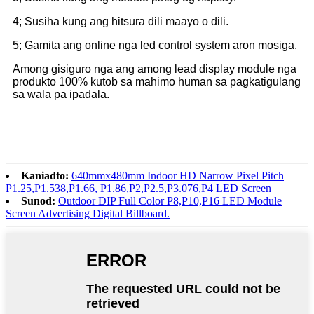
4; Susiha kung ang hitsura dili maayo o dili.
5; Gamita ang online nga led control system aron mosiga.
Among gisiguro nga ang among lead display module nga
produkto 100% kutob sa mahimo human sa pagkatigulang
sa wala pa ipadala.
Kaniadto:
640mmx480mm Indoor HD Narrow Pixel Pitch
P1.25,P1.538,P1.66, P1.86,P2,P2.5,P3.076,P4 LED Screen
Sunod:
Outdoor DIP Full Color P8,P10,P16 LED Module
Screen Advertising Digital Billboard.