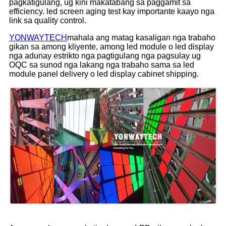
pagkatigulang, ug kini makatabang sa paggamit sa
efficiency. led screen aging test kay importante kaayo nga
link sa quality control.
YONWAYTECH
mahala ang matag kasaligan nga trabaho
gikan sa among kliyente, among led module o led display
nga adunay estrikto nga pagtigulang nga pagsulay ug
OQC sa sunod nga lakang nga trabaho sama sa led
module panel delivery o led display cabinet shipping.