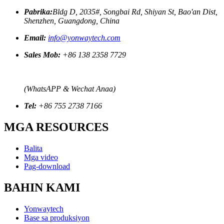
Pabrika:
Bldg D, 2035#, Songbai Rd, Shiyan St, Bao'an Dist,
Shenzhen, Guangdong, China
Email:
info@yonwaytech.com
Sales Mob:
+86 138 2358 7729
(WhatsAPP & Wechat Anaa)
Tel:
+86 755 2738 7166
MGA RESOURCES
Balita
Mga video
Pag-download
BAHIN KAMI
Yonwaytech
Base sa produksiyon