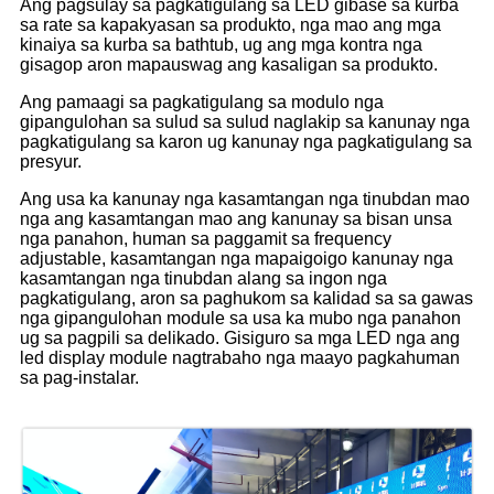
Ang pagsulay sa pagkatigulang sa LED gibase sa kurba
sa rate sa kapakyasan sa produkto, nga mao ang mga
kinaiya sa kurba sa bathtub, ug ang mga kontra nga
gisagop aron mapauswag ang kasaligan sa produkto.
Ang pamaagi sa pagkatigulang sa modulo nga
gipangulohan sa sulud sa sulud naglakip sa kanunay nga
pagkatigulang sa karon ug kanunay nga pagkatigulang sa
presyur.
Ang usa ka kanunay nga kasamtangan nga tinubdan mao
nga ang kasamtangan mao ang kanunay sa bisan unsa
nga panahon, human sa paggamit sa frequency
adjustable, kasamtangan nga mapaigoigo kanunay nga
kasamtangan nga tinubdan alang sa ingon nga
pagkatigulang, aron sa paghukom sa kalidad sa sa gawas
nga gipangulohan module sa usa ka mubo nga panahon
ug sa pagpili sa delikado. Gisiguro sa mga LED nga ang
led display module nagtrabaho nga maayo pagkahuman
sa pag-instalar.