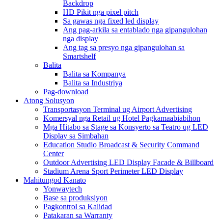
Backdrop
HD Pikit nga pixel pitch
Sa gawas nga fixed led display
Ang pag-arkila sa entablado nga gipangulohan
nga display
Ang tag sa presyo nga gipangulohan sa
Smartshelf
Balita
Balita sa Kompanya
Balita sa Industriya
Pag-download
Atong Solusyon
Transportasyon Terminal ug Airport Advertising
Komersyal nga Retail ug Hotel Pagkamaabiabihon
Mga Hitabo sa Stage sa Konsyerto sa Teatro ug LED
Display sa Simbahan
Education Studio Broadcast & Security Command
Center
Outdoor Advertising LED Display Facade & Billboard
Stadium Arena Sport Perimeter LED Display
Mahitungod Kanato
Yonwaytech
Base sa produksiyon
Pagkontrol sa Kalidad
Patakaran sa Warranty