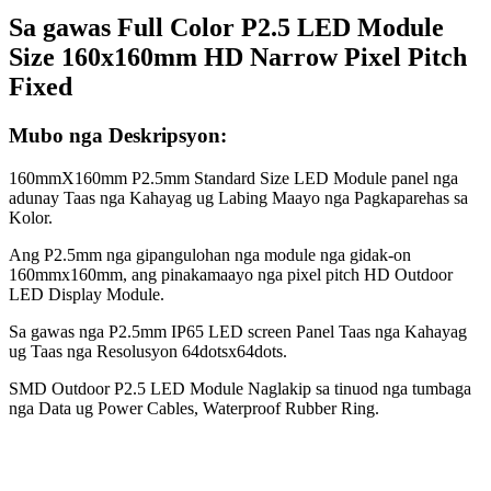
Sa gawas Full Color P2.5 LED Module
Size 160x160mm HD Narrow Pixel Pitch
Fixed
Mubo nga Deskripsyon:
160mmX160mm P2.5mm Standard Size LED Module panel nga
adunay Taas nga Kahayag ug Labing Maayo nga Pagkaparehas sa
Kolor.
Ang P2.5mm nga gipangulohan nga module nga gidak-on
160mmx160mm, ang pinakamaayo nga pixel pitch HD Outdoor
LED Display Module.
Sa gawas nga P2.5mm IP65 LED screen Panel Taas nga Kahayag
ug Taas nga Resolusyon 64dotsx64dots.
SMD Outdoor P2.5 LED Module Naglakip sa tinuod nga tumbaga
nga Data ug Power Cables, Waterproof Rubber Ring.