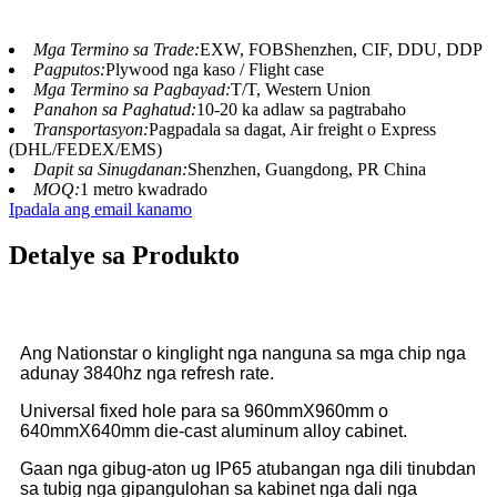
Mga Termino sa Trade:
EXW, FOBShenzhen, CIF, DDU, DDP
Pagputos:
Plywood nga kaso / Flight case
Mga Termino sa Pagbayad:
T/T, Western Union
Panahon sa Paghatud:
10-20 ka adlaw sa pagtrabaho
Transportasyon:
Pagpadala sa dagat, Air freight o Express
(DHL/FEDEX/EMS)
Dapit sa Sinugdanan:
Shenzhen, Guangdong, PR China
MOQ:
1 metro kwadrado
Ipadala ang email kanamo
Detalye sa Produkto
Ang Nationstar o kinglight nga nanguna sa mga chip nga
adunay 3840hz nga refresh rate.
Universal fixed hole para sa 960mmX960mm o
640mmX640mm die-cast aluminum alloy cabinet.
Gaan nga gibug-aton ug IP65 atubangan nga dili tinubdan
sa tubig nga gipangulohan sa kabinet nga dali nga