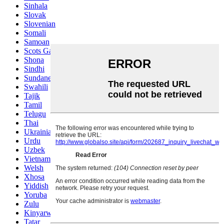
Sinhala
Slovak
Slovenian
Somali
Samoan
Scots Gaelic
Shona
Sindhi
Sundanese
Swahili
Tajik
Tamil
Telugu
Thai
Ukrainian
Urdu
Uzbek
Vietnamese
Welsh
Xhosa
Yiddish
Yoruba
Zulu
Kinyarwanda
Tatar