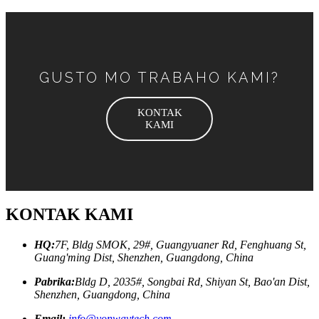
GUSTO MO TRABAHO KAMI?
KONTAK
KAMI
KONTAK KAMI
HQ:
7F, Bldg SMOK, 29#, Guangyuaner Rd, Fenghuang St,
Guang'ming Dist, Shenzhen, Guangdong, China
Pabrika:
Bldg D, 2035#, Songbai Rd, Shiyan St, Bao'an Dist,
Shenzhen, Guangdong, China
Email:
info@yonwaytech.com