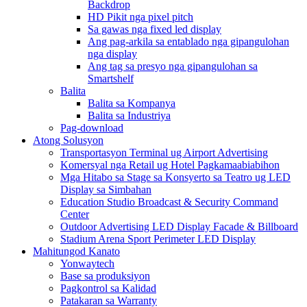
Backdrop
HD Pikit nga pixel pitch
Sa gawas nga fixed led display
Ang pag-arkila sa entablado nga gipangulohan
nga display
Ang tag sa presyo nga gipangulohan sa
Smartshelf
Balita
Balita sa Kompanya
Balita sa Industriya
Pag-download
Atong Solusyon
Transportasyon Terminal ug Airport Advertising
Komersyal nga Retail ug Hotel Pagkamaabiabihon
Mga Hitabo sa Stage sa Konsyerto sa Teatro ug LED
Display sa Simbahan
Education Studio Broadcast & Security Command
Center
Outdoor Advertising LED Display Facade & Billboard
Stadium Arena Sport Perimeter LED Display
Mahitungod Kanato
Yonwaytech
Base sa produksiyon
Pagkontrol sa Kalidad
Patakaran sa Warranty