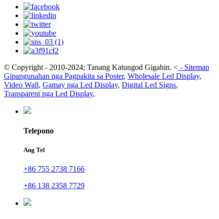
© Copyright - 2010-2024; Tanang Katungod Gigahin.
<
-
Sitemap
Gipangunahan nga Pagpakita sa Poster
,
Wholesale Led Display
,
Video Wall
,
Gamay nga Led Display
,
Digital Led Signs
,
Transparent nga Led Display
,
Telepono
Ang Tel
+86 755 2738 7166
+86 138 2358 7729