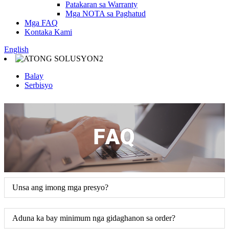
Patakaran sa Warranty
Mga NOTA sa Paghatud
Mga FAQ
Kontaka Kami
English
Balay
Serbisyo
Unsa ang imong mga presyo?
Aduna ka bay minimum nga gidaghanon sa order?