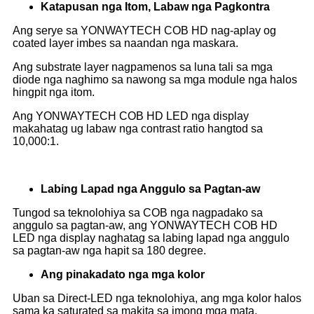
Katapusan nga Itom, Labaw nga Pagkontra
Ang serye sa YONWAYTECH COB HD nag-aplay og
coated layer imbes sa naandan nga maskara.
Ang substrate layer nagpamenos sa luna tali sa mga
diode nga naghimo sa nawong sa mga module nga halos
hingpit nga itom.
Ang YONWAYTECH COB HD LED nga display
makahatag ug labaw nga contrast ratio hangtod sa
10,000:1.
Labing Lapad nga Anggulo sa Pagtan-aw
Tungod sa teknolohiya sa COB nga nagpadako sa
anggulo sa pagtan-aw, ang YONWAYTECH COB HD
LED nga display naghatag sa labing lapad nga anggulo
sa pagtan-aw nga hapit sa 180 degree.
Ang pinakadato nga mga kolor
Uban sa Direct-LED nga teknolohiya, ang mga kolor halos
sama ka saturated sa makita sa imong mga mata.