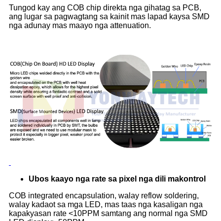
Tungod kay ang COB chip direkta nga gihatag sa PCB,
ang lugar sa pagwagtang sa kainit mas lapad kaysa SMD
nga adunay mas maayo nga attenuation.
Ubos kaayo nga rate sa pixel nga dili makontrol
COB integrated encapsulation, walay reflow soldering,
walay kadaot sa mga LED, mas taas nga kasaligan nga
kapakyasan rate <10PPM samtang ang normal nga SMD