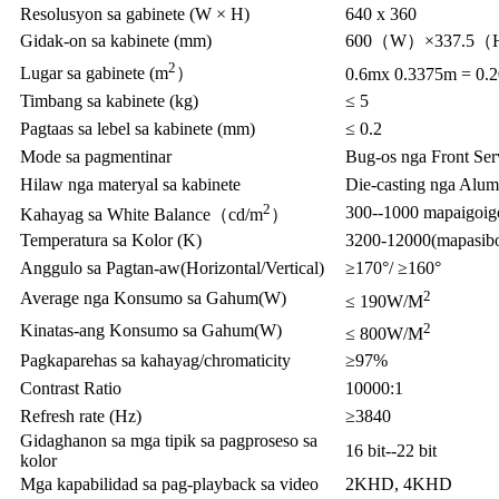
Resolusyon sa gabinete (W × H)
640 x 360
Gidak-on sa kabinete (mm)
600（W）×337.5
2
Lugar sa gabinete (m
）
0.6mx 0.3375m = 0.
Timbang sa kabinete (kg)
≤ 5
Pagtaas sa lebel sa kabinete (mm)
≤ 0.2
Mode sa pagmentinar
Bug-os nga Front Ser
Hilaw nga materyal sa kabinete
Die-casting nga Alu
2
300--1000 mapaig
Kahayag sa White Balance（cd/m
）
Temperatura sa Kolor (K)
3200-12000(mapasib
Anggulo sa Pagtan-aw(Horizontal/Vertical)
≥170°/ ≥160°
2
Average nga Konsumo sa Gahum(W)
≤ 190W/M
2
Kinatas-ang Konsumo sa Gahum(W)
≤ 800W/M
Pagkaparehas sa kahayag/chromaticity
≥97%
Contrast Ratio
10000:1
Refresh rate (Hz)
≥3840
Gidaghanon sa mga tipik sa pagproseso sa
16 bit--22 bit
kolor
Mga kapabilidad sa pag-playback sa video
2KHD, 4KHD