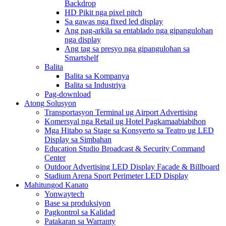
Backdrop
HD Pikit nga pixel pitch
Sa gawas nga fixed led display
Ang pag-arkila sa entablado nga gipangulohan
nga display
Ang tag sa presyo nga gipangulohan sa
Smartshelf
Balita
Balita sa Kompanya
Balita sa Industriya
Pag-download
Atong Solusyon
Transportasyon Terminal ug Airport Advertising
Komersyal nga Retail ug Hotel Pagkamaabiabihon
Mga Hitabo sa Stage sa Konsyerto sa Teatro ug LED
Display sa Simbahan
Education Studio Broadcast & Security Command
Center
Outdoor Advertising LED Display Facade & Billboard
Stadium Arena Sport Perimeter LED Display
Mahitungod Kanato
Yonwaytech
Base sa produksiyon
Pagkontrol sa Kalidad
Patakaran sa Warranty