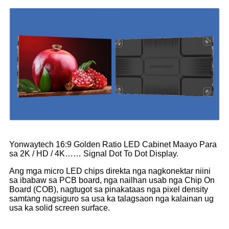
Yonwaytech 16:9 Golden Ratio LED Cabinet Maayo Para
sa 2K / HD / 4K…… Signal Dot To Dot Display.
Ang mga micro LED chips direkta nga nagkonektar niini
sa ibabaw sa PCB board, nga nailhan usab nga Chip On
Board (COB), nagtugot sa pinakataas nga pixel density
samtang nagsiguro sa usa ka talagsaon nga kalainan ug
usa ka solid screen surface.