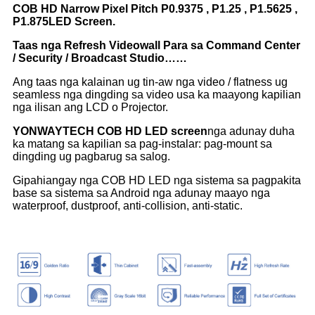
COB HD Narrow Pixel Pitch P0.9375 , P1.25 , P1.5625 ,
P1.875LED Screen.
Taas nga Refresh Videowall Para sa Command Center
/ Security / Broadcast Studio……
Ang taas nga kalainan ug tin-aw nga video / flatness ug
seamless nga dingding sa video usa ka maayong kapilian
nga ilisan ang LCD o Projector.
YONWAYTECH COB HD LED screen
nga adunay duha
ka matang sa kapilian sa pag-instalar: pag-mount sa
dingding ug pagbarug sa salog.
Gipahiangay nga COB HD LED nga sistema sa pagpakita
base sa sistema sa Android nga adunay maayo nga
waterproof, dustproof, anti-collision, anti-static.