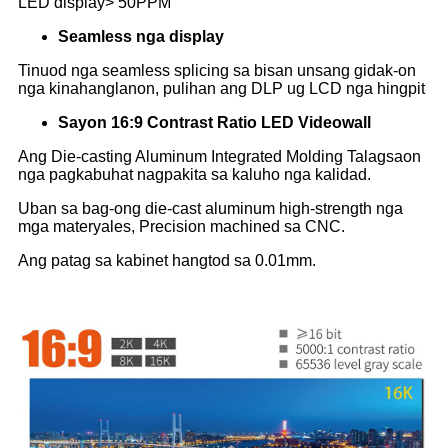
LED display> 50PPM
Seamless nga display
Tinuod nga seamless splicing sa bisan unsang gidak-on
nga kinahanglanon, pulihan ang DLP ug LCD nga hingpit
Sayon 16:9 Contrast Ratio LED Videowall
Ang Die-casting Aluminum Integrated Molding Talagsaon
nga pagkabuhat nagpakita sa kaluho nga kalidad.
Uban sa bag-ong die-cast aluminum high-strength nga
mga materyales, Precision machined sa CNC.
Ang patag sa kabinet hangtod sa 0.01mm.