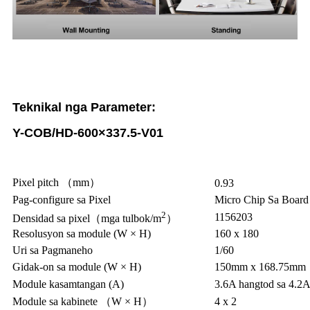
Teknikal nga Parameter:
Y-COB/HD-600×337.5-V01
Pixel pitch （mm）
0.93
Pag-configure sa Pixel
Micro Chip Sa Board
2
1156203
Densidad sa pixel（mga tulbok/m
）
Resolusyon sa module (W × H)
160 x 180
Uri sa Pagmaneho
1/60
Gidak-on sa module (W × H)
150mm x 168.75mm
Module kasamtangan (A)
3.6A hangtod sa 4.2
Module sa kabinete （W × H）
4 x 2