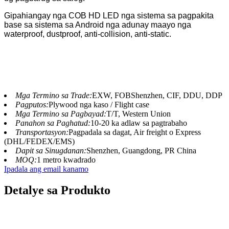
Gipahiangay nga COB HD LED nga sistema sa pagpakita
base sa sistema sa Android nga adunay maayo nga
waterproof, dustproof, anti-collision, anti-static.
Mga Termino sa Trade:
EXW, FOBShenzhen, CIF, DDU, DDP
Pagputos:
Plywood nga kaso / Flight case
Mga Termino sa Pagbayad:
T/T, Western Union
Panahon sa Paghatud:
10-20 ka adlaw sa pagtrabaho
Transportasyon:
Pagpadala sa dagat, Air freight o Express
(DHL/FEDEX/EMS)
Dapit sa Sinugdanan:
Shenzhen, Guangdong, PR China
MOQ:
1 metro kwadrado
Ipadala ang email kanamo
Detalye sa Produkto