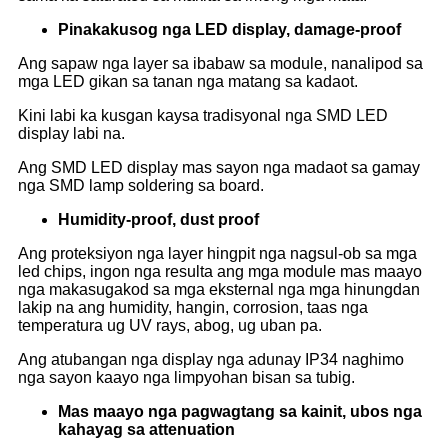
Pinakakusog nga LED display, damage-proof
Ang sapaw nga layer sa ibabaw sa module, nanalipod sa
mga LED gikan sa tanan nga matang sa kadaot.
Kini labi ka kusgan kaysa tradisyonal nga SMD LED
display labi na.
Ang SMD LED display mas sayon ​​nga madaot sa gamay
nga SMD lamp soldering sa board.
Humidity-proof, dust proof
Ang proteksiyon nga layer hingpit nga nagsul-ob sa mga
led chips, ingon nga resulta ang mga module mas maayo
nga makasugakod sa mga eksternal nga mga hinungdan
lakip na ang humidity, hangin, corrosion, taas nga
temperatura ug UV rays, abog, ug uban pa.
Ang atubangan nga display nga adunay IP34 naghimo
nga sayon ​​​​kaayo nga limpyohan bisan sa tubig.
Mas maayo nga pagwagtang sa kainit, ubos nga
kahayag sa attenuation