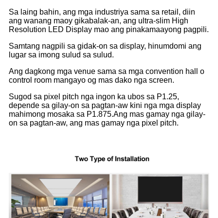
Sa laing bahin, ang mga industriya sama sa retail, diin
ang wanang maoy gikabalak-an, ang ultra-slim High
Resolution LED Display mao ang pinakamaayong pagpili.
Samtang nagpili sa gidak-on sa display, hinumdomi ang
lugar sa imong sulud sa sulud.
Ang dagkong mga venue sama sa mga convention hall o
control room mangayo og mas dako nga screen.
Sugod sa pixel pitch nga ingon ka ubos sa P1.25,
depende sa gilay-on sa pagtan-aw kini nga mga display
mahimong mosaka sa P1.875.Ang mas gamay nga gilay-
on sa pagtan-aw, ang mas gamay nga pixel pitch.