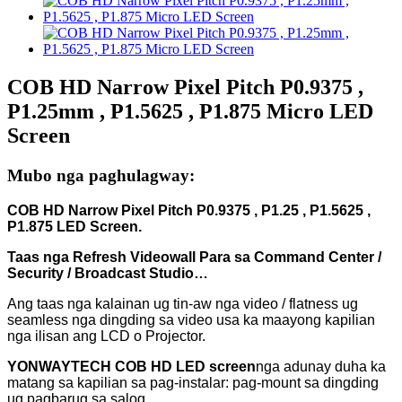
COB HD Narrow Pixel Pitch P0.9375 ,
P1.25mm , P1.5625 , P1.875 Micro LED
Screen
Mubo nga paghulagway:
COB HD Narrow Pixel Pitch P0.9375 , P1.25 , P1.5625 ,
P1.875 LED Screen.
Taas nga Refresh Videowall Para sa Command Center /
Security / Broadcast Studio…
Ang taas nga kalainan ug tin-aw nga video / flatness ug
seamless nga dingding sa video usa ka maayong kapilian
nga ilisan ang LCD o Projector.
YONWAYTECH COB HD LED screen
nga adunay duha ka
matang sa kapilian sa pag-instalar: pag-mount sa dingding
ug pagbarug sa salog.