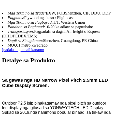
Mga Termino sa Trade:
EXW, FOBShenzhen, CIF, DDU, DDP
Pagputos:
Plywood nga kaso / Flight case
Mga Termino sa Pagbayad:
T/T, Western Union
Panahon sa Paghatud:
10-20 ka adlaw sa pagtrabaho
Transportasyon:
Pagpadala sa dagat, Air freight o Express
(DHL/FEDEX/EMS)
Dapit sa Sinugdanan:
Shenzhen, Guangdong, PR China
MOQ:
1 metro kwadrado
Ipadala ang email kanamo
Detalye sa Produkto
Sa gawas nga HD Narrow Pixel Pitch 2.5mm LED
Cube Display Screen.
Outdoor P2.5 isip pinakagamay nga pixel pitch sa outdoor
led display nga gilusad sa YONWAYTECH LED Display
Sukad sa 2019,
nga nahimong popular pinaagi sa tin-aw nga