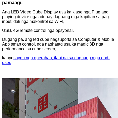
pamaagi.
Ang LED Video Cube Display usa ka klase nga Plug and
playing device nga adunay daghang mga kapilian sa pag-
input, dali nga makontrol sa WIFI,
USB, 4G remote control nga opsyonal.
Dugang pa, ang led cube nagsuporta sa Computer & Mobile
App smart control, nga naghatag usa ka magic 3D nga
performance sa cube screen,
kaayo
sayon ​​nga operahan, ilabi na sa daghang mga end-
user.