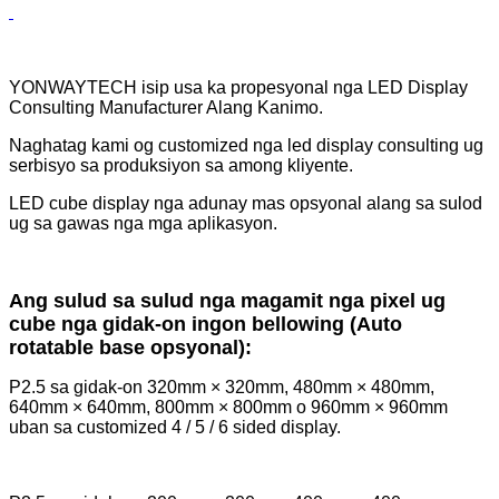
YONWAYTECH isip usa ka propesyonal nga LED Display
Consulting Manufacturer Alang Kanimo.
Naghatag kami og customized nga led display consulting ug
serbisyo sa produksiyon sa among kliyente.
LED cube display nga adunay mas opsyonal alang sa sulod
ug sa gawas nga mga aplikasyon.
Ang sulud sa sulud nga magamit nga pixel ug
cube nga gidak-on ingon bellowing (Auto
rotatable base opsyonal):
P2.5 sa gidak-on 320mm × 320mm, 480mm × 480mm,
640mm × 640mm, 800mm × 800mm o 960mm × 960mm
uban sa customized 4 / 5 / 6 sided display.