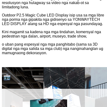
resolusyon nga hulagway sa video nga nakab-ot sa
limitadong luna.
Outdoor P2.5 Magic Cube LED Display isip usa sa mga libre
nga porma nga gipakita nga gidisenyo sa YONWAYTECH
LED DISPLAY alang sa HD nga espesyal nga pasundayag.
Kini magamit sa kadena nga mga tindahan, komersyal nga
pedestrian nga dalan, airport, museyo, trade show,
o uban pang espesyal nga mga panghitabo (sama sa 3D
digital nga mga salida sa mga club) nga nanginahanglan ug
mamugnaong dekorasyon.