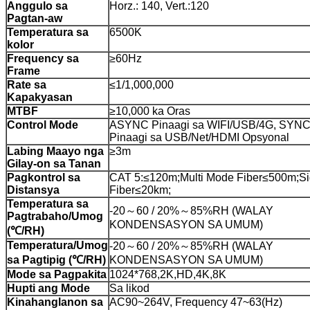
Anggulo sa
Horz.: 140, Vert.:120
Pagtan-aw
Temperatura sa
6500K
kolor
Frequency sa
≥60Hz
Frame
Rate sa
≤1/1,000,000
Kapakyasan
MTBF
≥10,000 ka Oras
Control Mode
ASYNC Pinaagi sa WIFI/USB/4G, SYNC
Pinaagi sa USB/Net/HDMI Opsyonal
Labing Maayo nga
≥3m
Gilay-on sa Tanan
Pagkontrol sa
CAT 5:≤120m;Multi Mode Fiber≤500m;S
Distansya
Fiber≤20km;
Temperatura sa
-20～60 / 20%～85%RH (WALAY
Pagtrabaho/Umog
KONDENSASYON SA UMUM)
(
℃
/RH)
Temperatura/Umog
-20～60 / 20%～85%RH (WALAY
sa Pagtipig (
℃
/RH)
KONDENSASYON SA UMUM)
Mode sa Pagpakita
1024*768,2K,HD,4K,8K
Hupti ang Mode
Sa likod
Kinahanglanon sa
AC90~264V, Frequency 47~63(Hz)