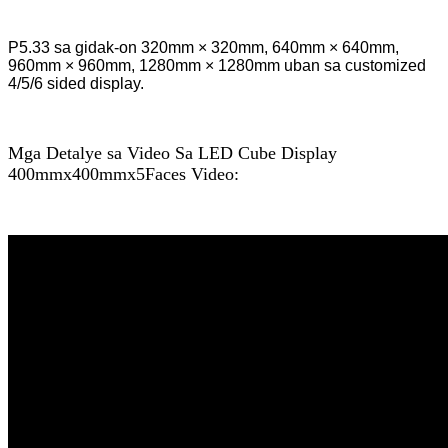
P5.33 sa gidak-on 320mm × 320mm, 640mm × 640mm,
960mm × 960mm, 1280mm × 1280mm uban sa customized
4/5/6 sided display.
Mga Detalye sa Video Sa LED Cube Display
400mmx400mmx5Faces Video: