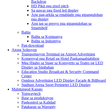
Backdrop
HD Pikit nga pixel pitch
Sa gawas nga fixed led display
Ang pag-arkila sa entablado nga gipangulohan
nga display
Ang tag sa presyo nga gipangulohan sa
Smartshelf
Balita
Balita sa Kompanya
Balita sa Industriya
Pag-download
Atong Solusyon
Transportasyon Terminal ug Airport Advertising
Komersyal nga Retail ug Hotel Pagkamaabiabihon
Mga Hitabo sa Stage sa Konsyerto sa Teatro ug LED
Display sa Simbahan
Education Studio Broadcast & Security Command
Center
Outdoor Advertising LED Display Facade & Billboard
Stadium Arena Sport Perimeter LED Display
Mahitungod Kanato
Yonwaytech
Base sa produksiyon
Pagkontrol sa Kalidad
Patakaran sa Warranty