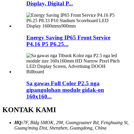
Display, Digital P...
Energy Saving IP65 Front Service
P4.16 P5 P6.25...
Sa gawas Full Color P2.5 nga
gipangulohan module gidak-on
160x160...
KONTAK KAMI
HQ:
7F, Bldg SMOK, 29#, Guangyuaner Rd, Fenghuang St,
Guang'ming Dist, Shenzhen, Guangdong, China