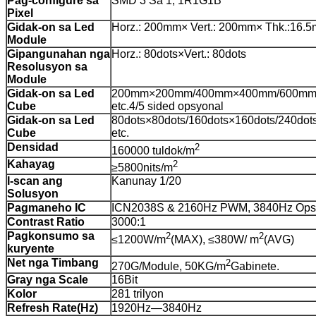
Pag-configure sa
SMD 3 Sa 1, 1R1G1B
Pixel
Gidak-on sa Led
Horz.: 200mm× Vert.: 200mm× Thk.:16.
Module
Gipangunahan nga
Horz.: 80dots×Vert.: 80dots
Resolusyon sa
Module
Gidak-on sa Led
200mm×200mm/400mm×400mm/600m
Cube
etc.4/5 sided opsyonal
Gidak-on sa Led
80dots×80dots/160dots×160dots/240do
Cube
etc.
Densidad
2
160000 tuldok/m
Kahayag
2
≥5800nits/m
I-scan ang
Kanunay 1/20
Solusyon
Pagmaneho IC
ICN2038S & 2160Hz PWM, 3840Hz Ops
Contrast Ratio
3000:1
Pagkonsumo sa
2
2
≤1200W/m
(MAX), ≤380W/ m
(AVG)
kuryente
Net nga Timbang
2
270G/Module, 50KG/m
Gabinete.
Gray nga Scale
16Bit
Kolor
281 trilyon
Refresh Rate(Hz)
1920Hz—3840Hz