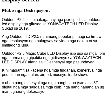
Mubo nga Deskripsyon:
Outdoor P2.5 isip pinakagamay nga pixel pitch sa outdoor
led display nga gilusad sa YONWAYTECH LED Display
Sukad sa 2019.
Ang Outdoor HD P2.5 nahimong popular pinaagi sa tin-aw
nga resolusyon nga hulagway sa video nga nakab-ot sa
limitadong luna.
Outdoor P2.5 Magic Cube LED Display isip usa sa mga libre
nga porma nga gipakita nga gidisenyo sa YONWAYTECH
LED DISPLAY alang sa HD
espesyal nga pasundayag.
Kini magamit sa kadena nga mga tindahan, komersyal nga
pedestrian nga dalan, airport, museyo, trade show,
o uban pang espesyal nga mga panghitabo (sama sa 3D
digital nga mga salida sa mga club) nga nanginahanglan ug
mamugnaong dekorasyon.