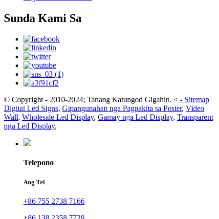
Sunda Kami Sa
© Copyright - 2010-2024; Tanang Katungod Gigahin.
<
-
Sitemap
Digital Led Signs
,
Gipangunahan nga Pagpakita sa Poster
,
Video
Wall
,
Wholesale Led Display
,
Gamay nga Led Display
,
Transparent
nga Led Display
,
Telepono
Ang Tel
+86 755 2738 7166
+86 138 2358 7729