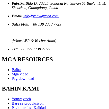
Pabrika:
Bldg D, 2035#, Songbai Rd, Shiyan St, Bao'an Dist,
Shenzhen, Guangdong, China
Email:
info@yonwaytech.com
Sales Mob:
+86 138 2358 7729
(WhatsAPP & Wechat Anaa)
Tel:
+86 755 2738 7166
MGA RESOURCES
Balita
Mga video
Pag-download
BAHIN KAMI
Yonwaytech
Base sa produksiyon
Pagkontrol sa Kalidad