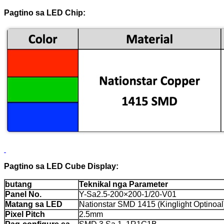
Pagtino sa LED Chip:
Pagtino sa LED Cube Display:
butang
Teknikal nga Parameter
Panel No.
Y-Sa2.5-200×200-1/20-V01
Matang sa LED
Nationstar SMD 1415 (Kinglight Optinoal
Pixel Pitch
2.5mm