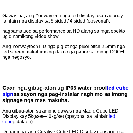
Gawas pa, ang Yonwaytech nga led display usab adunay
lainlain nga display sa 5 sided / 4 sided (opsyonal),
nagpamatuod sa performance sa HD alang sa mga epekto
ug dinamikong video show.
Ang Yonwaytech HD nga pig-ot nga pixel pitch 2.5mm nga
led screen makahimo og dako nga pabor sa imong DOOH
nga negosyo.
Gaan nga gibug-aton ug IP65 water proof
led cube
sign
sa sayon ​​nga pag-instalar naghimo sa imong
signage nga mas makuha.
Ang gibug-aton sa among gawas nga Magic Cube LED
Display kay 5kg/set–40kg/set (opsyonal sa lainlain
led
cube
gidak-on).
Dugang pa, ang Creative Cube LED Display nagsagop sa